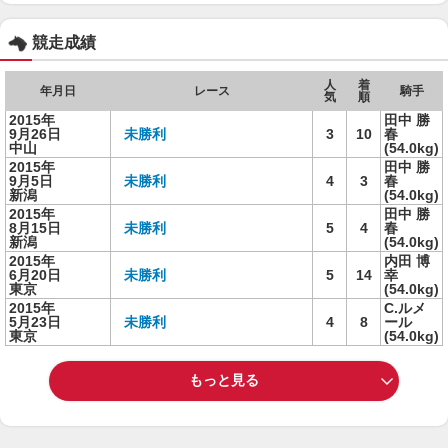
競走成績
人
着
年月日
レース
騎手
気
順
2015年
田中 勝
9月26日
未勝利
3
10
春
中山
(54.0kg)
2015年
田中 勝
9月5日
未勝利
4
3
春
新潟
(54.0kg)
2015年
田中 勝
8月15日
未勝利
5
4
春
新潟
(54.0kg)
2015年
内田 博
6月20日
未勝利
5
14
幸
東京
(54.0kg)
2015年
C.ルメ
5月23日
未勝利
4
8
ール
東京
(54.0kg)
もっと見る