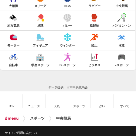
大相撲
Bリーグ
NBA
ラグビー
中央競馬
地方競馬
卓球
バレー
格闘技
バドミントン
モーター
フィギュア
ウィンター
陸上
水泳
自転車
学生スポーツ
Doスポーツ
ビジネス
eスポーツ
データ提供：日本中央競馬会
TOP
ニュース
天気
スポーツ
占い
すべて
スポーツ
中央競馬
サイトご利用にあたって