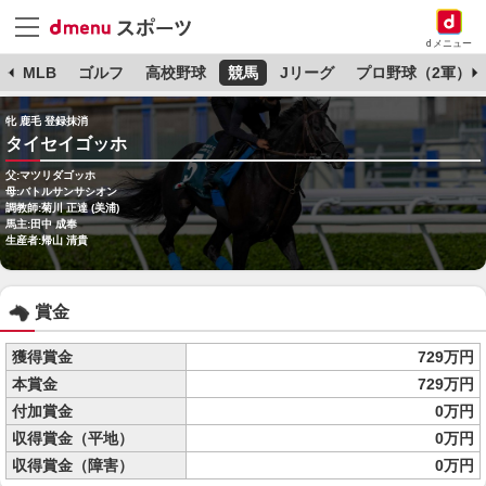
dメニュー
球
MLB
ゴルフ
高校野球
競馬
Jリーグ
プロ野球（2軍）
牝 鹿毛 登録抹消
タイセイゴッホ
父:マツリダゴッホ
母:バトルサンサシオン
調教師:菊川 正達 (美浦)
馬主:田中 成奉
生産者:帰山 清貴
賞金
獲得賞金
729万円
本賞金
729万円
付加賞金
0万円
収得賞金（平地）
0万円
収得賞金（障害）
0万円