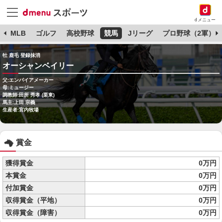
dメニュー
球
MLB
ゴルフ
高校野球
競馬
Jリーグ
プロ野球（2軍）
牡 鹿毛 登録抹消
オーシャンベイリー
父:エンパイアメーカー
母:ミュージー
調教師:田所 秀孝 (栗東)
馬主:上田 宗義
生産者:宮内牧場
賞金
獲得賞金
0万円
本賞金
0万円
付加賞金
0万円
収得賞金（平地）
0万円
収得賞金（障害）
0万円