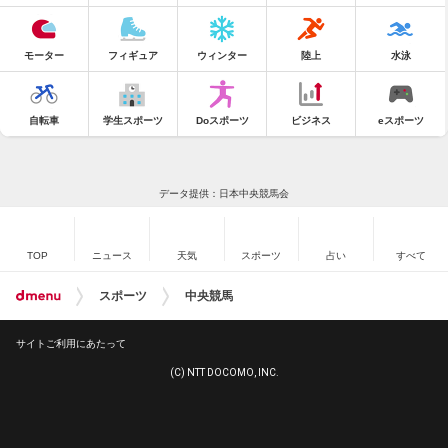
モーター
フィギュア
ウィンター
陸上
水泳
自転車
学生スポーツ
Doスポーツ
ビジネス
eスポーツ
データ提供：日本中央競馬会
TOP
ニュース
天気
スポーツ
占い
すべて
スポーツ
中央競馬
サイトご利用にあたって
(C) NTT DOCOMO, INC.