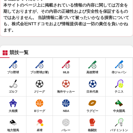
本サイトのページ上に掲載されている情報の内容に関しては万全を
期しておりますが、その内容の正確性および安全性を保証するもの
ではありません。 当該情報に基づいて被ったいかなる損害について
も、株式会社NTTドコモおよび情報提供者は一切の責任を負いかね
ます。
競技一覧
プロ野球
プロ野球(2軍)
MLB
高校野球
侍ジャパン
ゴルフ
Jリーグ
海外サッカー
日本代表
テニス
大相撲
Bリーグ
NBA
ラグビー
中央競馬
地方競馬
卓球
バレー
格闘技
バドミントン