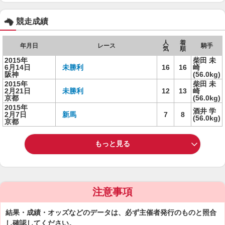
競走成績
人
着
年月日
レース
騎手
気
順
2015年
柴田 未
6月14日
未勝利
16
16
崎
阪神
(56.0kg)
2015年
柴田 未
2月21日
未勝利
12
13
崎
京都
(56.0kg)
2015年
酒井 学
2月7日
新馬
7
8
(56.0kg)
京都
もっと見る
注意事項
結果・成績・オッズなどのデータは、必ず主催者発行のものと照合
し確認してください。