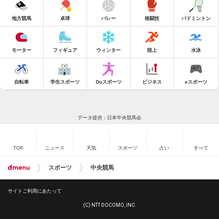
地方競馬
卓球
バレー
格闘技
バドミントン
モーター
フィギュア
ウィンター
陸上
水泳
自転車
学生スポーツ
Doスポーツ
ビジネス
eスポーツ
データ提供：日本中央競馬会
TOP
ニュース
天気
スポーツ
占い
すべて
スポーツ
中央競馬
サイトご利用にあたって
(C) NTT DOCOMO, INC.