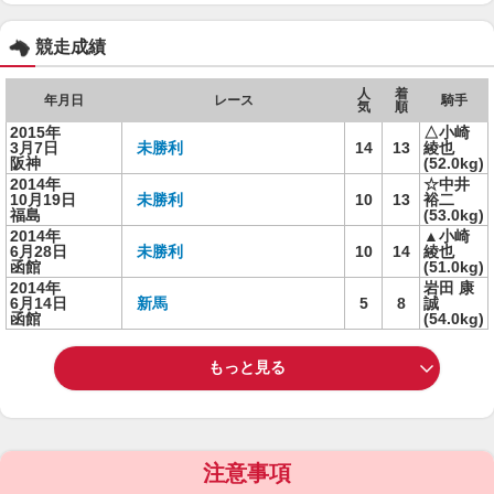
競走成績
人
着
年月日
レース
騎手
気
順
2015年
△小崎
3月7日
未勝利
14
13
綾也
阪神
(52.0kg)
2014年
☆中井
10月19日
未勝利
10
13
裕二
福島
(53.0kg)
2014年
▲小崎
6月28日
未勝利
10
14
綾也
函館
(51.0kg)
2014年
岩田 康
6月14日
新馬
5
8
誠
函館
(54.0kg)
もっと見る
注意事項