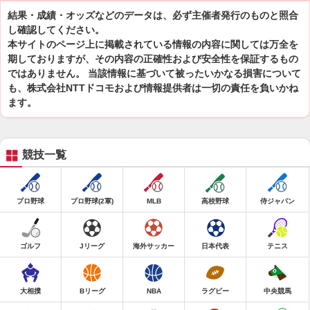
結果・成績・オッズなどのデータは、必ず主催者発行のものと照合
し確認してください。
本サイトのページ上に掲載されている情報の内容に関しては万全を
期しておりますが、その内容の正確性および安全性を保証するもの
ではありません。 当該情報に基づいて被ったいかなる損害について
も、株式会社NTTドコモおよび情報提供者は一切の責任を負いかね
ます。
競技一覧
プロ野球
プロ野球(2軍)
MLB
高校野球
侍ジャパン
ゴルフ
Jリーグ
海外サッカー
日本代表
テニス
大相撲
Bリーグ
NBA
ラグビー
中央競馬