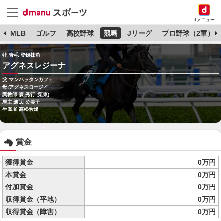
dメニュー
球
MLB
ゴルフ
高校野球
競馬
Jリーグ
プロ野球（2軍）
牝 青毛 登録抹消
アグネスレジーナ
父:マンハッタンカフェ
母:アグネスロージイ
調教師:森 秀行 (栗東)
馬主:渡辺 公美子
生産者:高松牧場
賞金
獲得賞金
0万円
本賞金
0万円
付加賞金
0万円
収得賞金（平地）
0万円
収得賞金（障害）
0万円