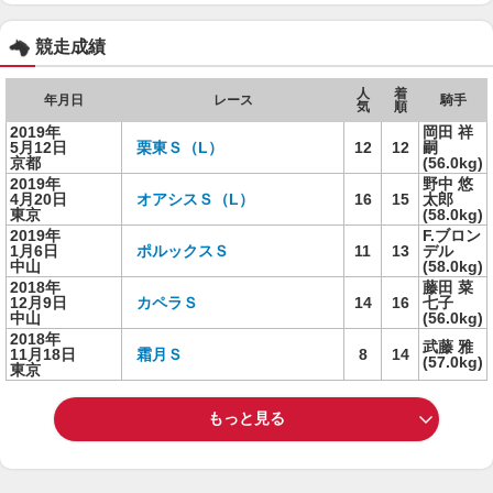
競走成績
人
着
年月日
レース
騎手
気
順
2019年
岡田 祥
5月12日
栗東Ｓ（L）
12
12
嗣
京都
(56.0kg)
2019年
野中 悠
4月20日
オアシスＳ（L）
16
15
太郎
東京
(58.0kg)
2019年
F.ブロン
1月6日
ポルックスＳ
11
13
デル
中山
(58.0kg)
2018年
藤田 菜
12月9日
カペラＳ
14
16
七子
中山
(56.0kg)
2018年
武藤 雅
11月18日
霜月Ｓ
8
14
(57.0kg)
東京
もっと見る