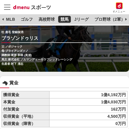
dメニュー
球
MLB
ゴルフ
高校野球
競馬
Jリーグ
プロ野球（2軍）
牡 鹿毛 登録抹消
ブラゾンドゥリス
父:ノボジャック
母:ブライアンズソノ
調教師:尾形 和幸 (美浦)
馬主:株式会社 ノルマンディーサラブレッドレーシング
生産者:村下 清志
賞金
獲得賞金
1億4,192万円
本賞金
1億4,030万円
付加賞金
162万円
収得賞金（平地）
4,500万円
収得賞金（障害）
0万円