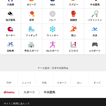
大相撲
Bリーグ
NBA
ラグビー
中央競馬
地方競馬
卓球
バレー
格闘技
バドミントン
モーター
フィギュア
ウィンター
陸上
水泳
自転車
学生スポーツ
Doスポーツ
ビジネス
eスポーツ
データ提供：日本中央競馬会
TOP
ニュース
天気
スポーツ
占い
すべて
スポーツ
中央競馬
サイトご利用にあたって