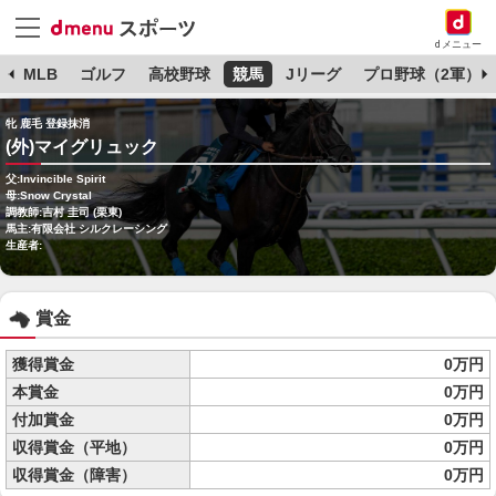
dメニュー
球
MLB
ゴルフ
高校野球
競馬
Jリーグ
プロ野球（2軍）
牝 鹿毛 登録抹消
(外)マイグリュック
父:Invincible Spirit
母:Snow Crystal
調教師:吉村 圭司 (栗東)
馬主:有限会社 シルクレーシング
生産者:
賞金
獲得賞金
0万円
本賞金
0万円
付加賞金
0万円
収得賞金（平地）
0万円
収得賞金（障害）
0万円