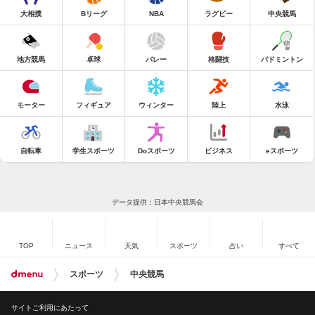
大相撲
Bリーグ
NBA
ラグビー
中央競馬
地方競馬
卓球
バレー
格闘技
バドミントン
モーター
フィギュア
ウィンター
陸上
水泳
自転車
学生スポーツ
Doスポーツ
ビジネス
eスポーツ
データ提供：日本中央競馬会
TOP
ニュース
天気
スポーツ
占い
すべて
スポーツ
中央競馬
サイトご利用にあたって