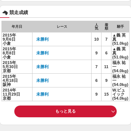
競走成績
人
着
年月日
レース
騎手
気
順
2015年
▲義 英
9月6日
未勝利
10
7
真
小倉
(51.0kg)
2015年
▲義 英
8月8日
未勝利
9
6
真
小倉
(51.0kg)
2015年
福永 祐
5月30日
未勝利
7
11
一
京都
(54.0kg)
2015年
福永 祐
4月18日
未勝利
6
9
一
阪神
(54.0kg)
2014年
W.ビュ
11月29日
未勝利
9
15
イック
京都
(54.0kg)
もっと見る