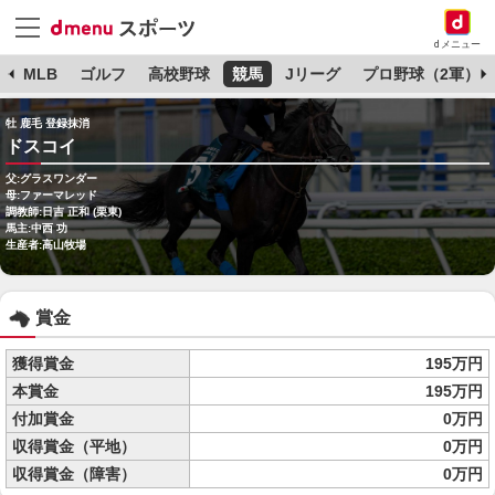
dメニュー
球
MLB
ゴルフ
高校野球
競馬
Jリーグ
プロ野球（2軍）
牡 鹿毛 登録抹消
ドスコイ
父:グラスワンダー
母:ファーマレッド
調教師:日吉 正和 (栗東)
馬主:中西 功
生産者:高山牧場
賞金
獲得賞金
195万円
本賞金
195万円
付加賞金
0万円
収得賞金（平地）
0万円
収得賞金（障害）
0万円