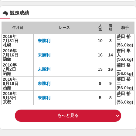
競走成績
人
着
年月日
レース
騎手
気
順
2016年
菱田 裕
7月31日
未勝利
10
3
二
札幌
(56.0kg)
2016年
吉田 隼
7月16日
未勝利
16
14
人
函館
(56.0kg)
2016年
菱田 裕
7月2日
未勝利
13
16
二
函館
(56.0kg)
2016年
菱田 裕
6月18日
未勝利
9
9
二
函館
(56.0kg)
2016年
菱田 裕
5月8日
未勝利
5
8
二
京都
(56.0kg)
もっと見る