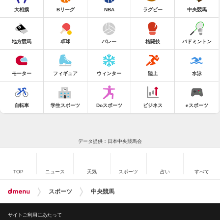
大相撲
Bリーグ
NBA
ラグビー
中央競馬
地方競馬
卓球
バレー
格闘技
バドミントン
モーター
フィギュア
ウィンター
陸上
水泳
自転車
学生スポーツ
Doスポーツ
ビジネス
eスポーツ
データ提供：日本中央競馬会
TOP
ニュース
天気
スポーツ
占い
すべて
スポーツ
中央競馬
サイトご利用にあたって