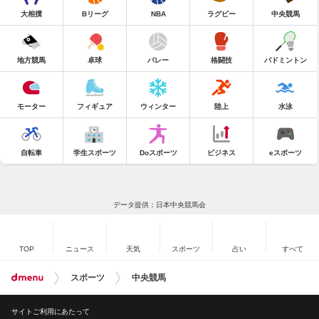
大相撲
Bリーグ
NBA
ラグビー
中央競馬
地方競馬
卓球
バレー
格闘技
バドミントン
モーター
フィギュア
ウィンター
陸上
水泳
自転車
学生スポーツ
Doスポーツ
ビジネス
eスポーツ
データ提供：日本中央競馬会
TOP
ニュース
天気
スポーツ
占い
すべて
スポーツ
中央競馬
サイトご利用にあたって