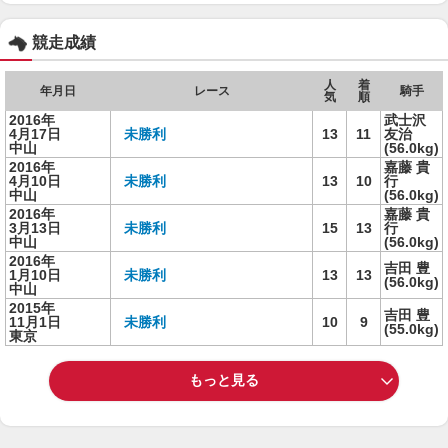
競走成績
人
着
年月日
レース
騎手
気
順
2016年
武士沢
4月17日
未勝利
13
11
友治
中山
(56.0kg)
2016年
嘉藤 貴
4月10日
未勝利
13
10
行
中山
(56.0kg)
2016年
嘉藤 貴
3月13日
未勝利
15
13
行
中山
(56.0kg)
2016年
吉田 豊
1月10日
未勝利
13
13
(56.0kg)
中山
2015年
吉田 豊
11月1日
未勝利
10
9
(55.0kg)
東京
もっと見る