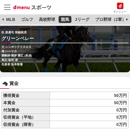
dメニュー
球
MLB
ゴルフ
高校野球
競馬
Jリーグ
プロ野球（2軍）
牡 黒鹿毛 登録抹消
グリーンベレー
父:シンボリクリスエス
母:ハーリカ
調教師:堀井 雅広 (美浦)
馬主:塩田 清
生産者:浜本牧場
賞金
獲得賞金
50万円
本賞金
50万円
付加賞金
0万円
収得賞金（平地）
0万円
収得賞金（障害）
0万円