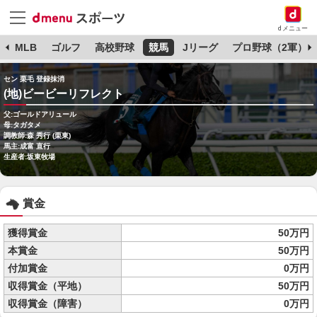
dメニュー
球
MLB
ゴルフ
高校野球
競馬
Jリーグ
プロ野球（2軍）
セン 栗毛 登録抹消
(地)ビービーリフレクト
父:ゴールドアリュール
母:タガタメ
調教師:森 秀行 (栗東)
馬主:成富 直行
生産者:坂東牧場
賞金
獲得賞金
50万円
本賞金
50万円
付加賞金
0万円
収得賞金（平地）
50万円
収得賞金（障害）
0万円