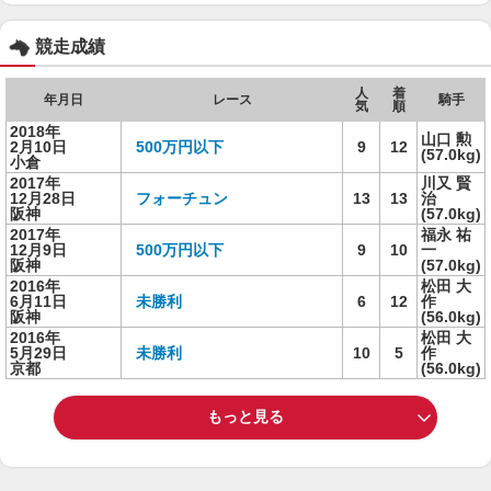
競走成績
人
着
年月日
レース
騎手
気
順
2018年
山口 勲
2月10日
500万円以下
9
12
(57.0kg)
小倉
2017年
川又 賢
12月28日
フォーチュン
13
13
治
阪神
(57.0kg)
2017年
福永 祐
12月9日
500万円以下
9
10
一
阪神
(57.0kg)
2016年
松田 大
6月11日
未勝利
6
12
作
阪神
(56.0kg)
2016年
松田 大
5月29日
未勝利
10
5
作
京都
(56.0kg)
もっと見る