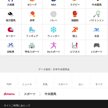
大相撲
Bリーグ
NBA
ラグビー
中央競馬
地方競馬
卓球
バレー
格闘技
バドミントン
モーター
フィギュア
ウィンター
陸上
水泳
自転車
学生スポーツ
Doスポーツ
ビジネス
eスポーツ
データ提供：日本中央競馬会
TOP
ニュース
天気
スポーツ
占い
すべて
スポーツ
中央競馬
サイトご利用にあたって