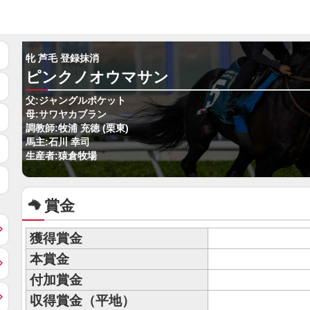
牝 芦毛 登録抹消
ピンクノオウマサン
父:ジャングルポケット
母:サワヤカブラン
調教師:牧浦 充徳 (栗東)
馬主:石川 幸司
生産者:猿倉牧場
賞金
獲得賞金
本賞金
付加賞金
収得賞金（平地）