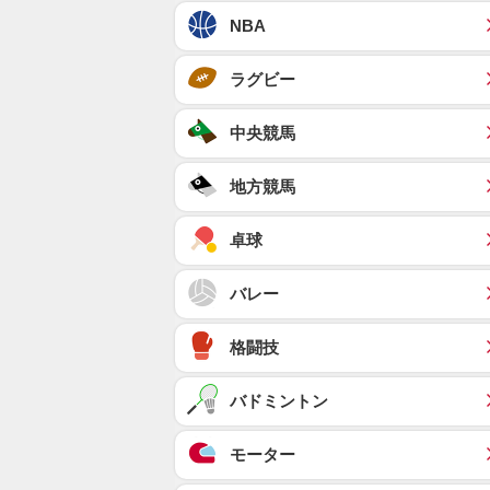
NBA
ラグビー
中央競馬
地方競馬
卓球
バレー
格闘技
バドミントン
モーター