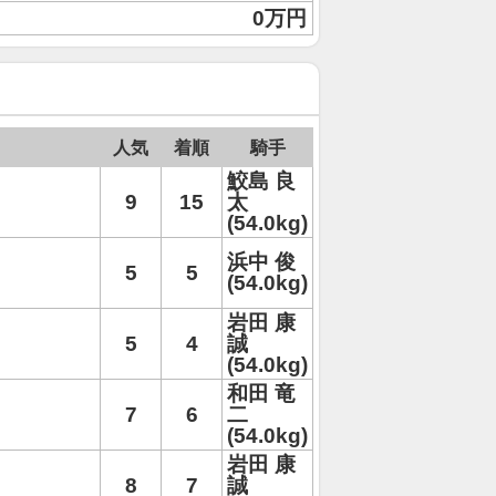
0万円
人気
着順
騎手
鮫島 良
9
15
太
(54.0kg)
浜中 俊
5
5
(54.0kg)
岩田 康
5
4
誠
(54.0kg)
和田 竜
7
6
二
(54.0kg)
岩田 康
8
7
誠