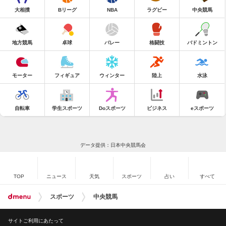
大相撲
Bリーグ
NBA
ラグビー
中央競馬
地方競馬
卓球
バレー
格闘技
バドミントン
モーター
フィギュア
ウィンター
陸上
水泳
自転車
学生スポーツ
Doスポーツ
ビジネス
eスポーツ
データ提供：日本中央競馬会
TOP
ニュース
天気
スポーツ
占い
すべて
スポーツ
中央競馬
サイトご利用にあたって