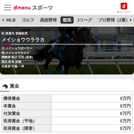
dメニュー
球
MLB
ゴルフ
高校野球
競馬
Jリーグ
プロ野球（2軍）
牝 黒鹿毛 登録抹消
メイショウウララカ
父:メイショウボーラー
母:メイショウキスゲ
調教師:坂口 正則 (栗東)
馬主:松本 好雄
生産者:中脇 一幸
賞金
獲得賞金
0万円
本賞金
0万円
付加賞金
0万円
収得賞金（平地）
0万円
収得賞金（障害）
0万円