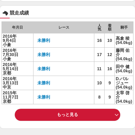
競走成績
人
着
年月日
レース
騎手
気
順
2016年
高倉 稜
9月4日
未勝利
16
10
(54.0kg)
小倉
2016年
藤岡 佑
7月30日
未勝利
17
12
介
小倉
(54.0kg)
2016年
田中 健
5月14日
未勝利
11
16
(54.0kg)
京都
2016年
D.バル
3月13日
未勝利
10
9
ジュー
中京
(54.0kg)
2015年
太宰 啓
11月7日
未勝利
8
9
介
京都
(54.0kg)
もっと見る