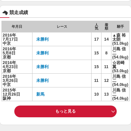
競走成績
人
着
年月日
レース
騎手
気
順
2016年
▲森 裕
7月17日
未勝利
17
14
太朗
中京
(51.0kg)
2016年
川島 信
5月8日
未勝利
15
8
二
京都
(54.0kg)
2016年
☆岩崎
4月23日
未勝利
15
11
翼
京都
(53.0kg)
2016年
川島 信
3月26日
未勝利
11
12
二
中京
(54.0kg)
2015年
川島 信
12月26日
新馬
10
13
二
阪神
(54.0kg)
もっと見る