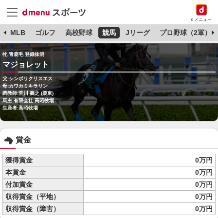
dメニュー
球
MLB
ゴルフ
高校野球
競馬
Jリーグ
プロ野球（2軍）
牝 青鹿毛 登録抹消
マジョレット
父:シンボリクリスエス
母:カワカミキラリン
調教師:荒川 義之 (栗東)
馬主:有限会社 高昭牧場
生産者:高昭牧場
賞金
獲得賞金
0万円
本賞金
0万円
付加賞金
0万円
収得賞金（平地）
0万円
収得賞金（障害）
0万円