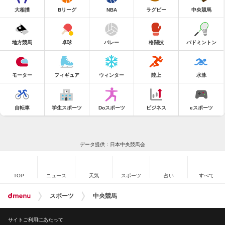
大相撲
Bリーグ
NBA
ラグビー
中央競馬
地方競馬
卓球
バレー
格闘技
バドミントン
モーター
フィギュア
ウィンター
陸上
水泳
自転車
学生スポーツ
Doスポーツ
ビジネス
eスポーツ
データ提供：日本中央競馬会
TOP
ニュース
天気
スポーツ
占い
すべて
スポーツ
中央競馬
サイトご利用にあたって