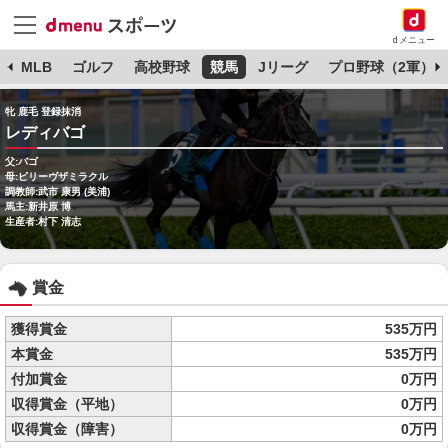
dメニュー
球
MLB
ゴルフ
高校野球
競馬
Jリーグ
プロ野球（2軍）
牝 鹿毛 登録抹消
レディバゴ
父:バゴ
母:ビリーヴザミラクル
調教師:武市 康男 (美浦)
馬主:新井原 博
生産者:村下 清志
賞金
獲得賞金
535万円
本賞金
535万円
付加賞金
0万円
収得賞金（平地）
0万円
収得賞金（障害）
0万円