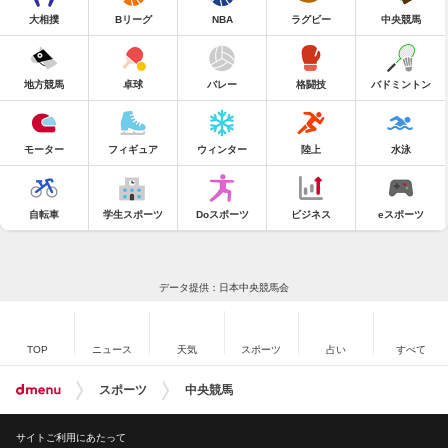
大相撲
Bリーグ
NBA
ラグビー
中央競馬
地方競馬
卓球
バレー
格闘技
バドミントン
モーター
フィギュア
ウィンター
陸上
水泳
自転車
学生スポーツ
Doスポーツ
ビジネス
eスポーツ
データ提供：日本中央競馬会
TOP
ニュース
天気
スポーツ
占い
すべて
スポーツ
中央競馬
サイトご利用にあたって