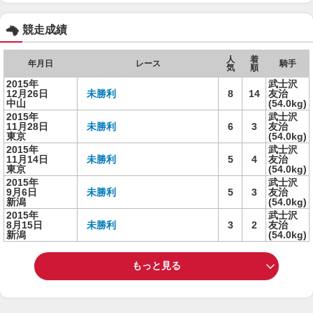
競走成績
人
着
年月日
レース
騎手
気
順
2015年
武士沢
12月26日
未勝利
8
14
友治
中山
(54.0kg)
2015年
武士沢
11月28日
未勝利
6
3
友治
東京
(54.0kg)
2015年
武士沢
11月14日
未勝利
5
4
友治
東京
(54.0kg)
2015年
武士沢
9月6日
未勝利
5
3
友治
新潟
(54.0kg)
2015年
武士沢
8月15日
未勝利
3
2
友治
新潟
(54.0kg)
もっと見る