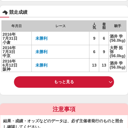
競走成績
人
着
年月日
レース
騎手
気
順
2016年
酒井 学
7月31日
未勝利
9
6
(56.0kg)
小倉
2016年
大野 拓
7月3日
未勝利
6
9
弥
中京
(56.0kg)
2016年
酒井 学
6月12日
未勝利
13
13
(56.0kg)
阪神
もっと見る
注意事項
結果・成績・オッズなどのデータは、必ず主催者発行のものと照合
し確認してください。