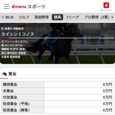
dメニュー
球
MLB
ゴルフ
高校野球
競馬
Jリーグ
プロ野球（2軍）
牡 黒鹿毛 登録抹消
エイシンミコノス
父:マンハッタンカフェ
母:オレゴンガール
調教師:沖 芳夫 (栗東)
馬主:株式会社 栄進堂
生産者:栄進牧場
賞金
獲得賞金
0万円
本賞金
0万円
付加賞金
0万円
収得賞金（平地）
0万円
収得賞金（障害）
0万円