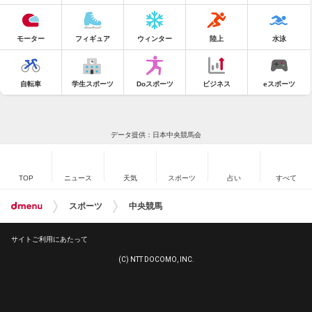
モーター
フィギュア
ウィンター
陸上
水泳
自転車
学生スポーツ
Doスポーツ
ビジネス
eスポーツ
データ提供：日本中央競馬会
TOP
ニュース
天気
スポーツ
占い
すべて
スポーツ
中央競馬
サイトご利用にあたって
(C) NTT DOCOMO, INC.