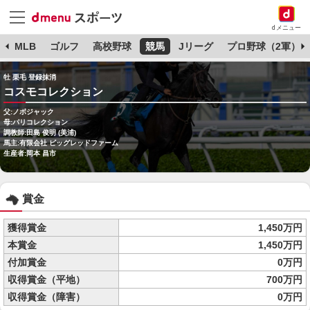
dメニュー
球
MLB
ゴルフ
高校野球
競馬
Jリーグ
プロ野球（2軍）
牡 栗毛 登録抹消
コスモコレクション
父:ノボジャック
母:パリコレクション
調教師:田島 俊明 (美浦)
馬主:有限会社 ビッグレッドファーム
生産者:岡本 昌市
賞金
獲得賞金
1,450万円
本賞金
1,450万円
付加賞金
0万円
収得賞金（平地）
700万円
収得賞金（障害）
0万円