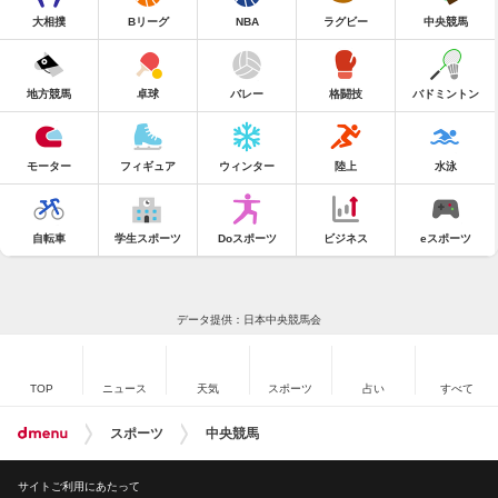
大相撲
Bリーグ
NBA
ラグビー
中央競馬
地方競馬
卓球
バレー
格闘技
バドミントン
モーター
フィギュア
ウィンター
陸上
水泳
自転車
学生スポーツ
Doスポーツ
ビジネス
eスポーツ
データ提供：日本中央競馬会
TOP
ニュース
天気
スポーツ
占い
すべて
スポーツ
中央競馬
サイトご利用にあたって