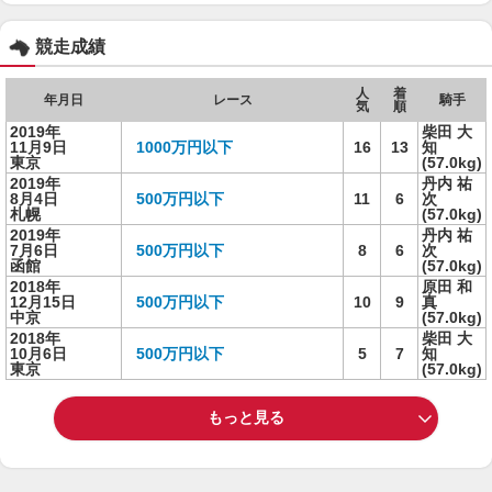
競走成績
人
着
年月日
レース
騎手
気
順
2019年
柴田 大
11月9日
1000万円以下
16
13
知
東京
(57.0kg)
2019年
丹内 祐
8月4日
500万円以下
11
6
次
札幌
(57.0kg)
2019年
丹内 祐
7月6日
500万円以下
8
6
次
函館
(57.0kg)
2018年
原田 和
12月15日
500万円以下
10
9
真
中京
(57.0kg)
2018年
柴田 大
10月6日
500万円以下
5
7
知
東京
(57.0kg)
もっと見る