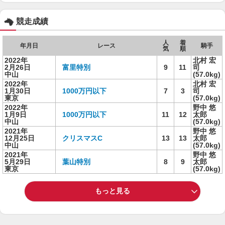
競走成績
人
着
年月日
レース
騎手
気
順
2022年
北村 宏
2月26日
富里特別
9
11
司
中山
(57.0kg)
2022年
北村 宏
1月30日
1000万円以下
7
3
司
東京
(57.0kg)
2022年
野中 悠
1月9日
1000万円以下
11
12
太郎
中山
(57.0kg)
2021年
野中 悠
12月25日
クリスマスC
13
13
太郎
中山
(57.0kg)
2021年
野中 悠
5月29日
葉山特別
8
9
太郎
東京
(57.0kg)
もっと見る