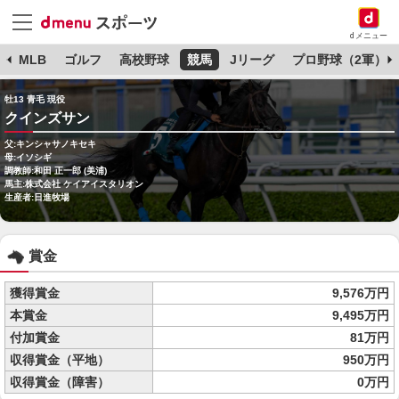
dメニュー
球
MLB
ゴルフ
高校野球
競馬
Jリーグ
プロ野球（2軍）
牡13 青毛 現役
クインズサン
父:キンシャサノキセキ
母:イソシギ
調教師:和田 正一郎 (美浦)
馬主:株式会社 ケイアイスタリオン
生産者:日進牧場
賞金
獲得賞金
9,576万円
本賞金
9,495万円
付加賞金
81万円
収得賞金（平地）
950万円
収得賞金（障害）
0万円