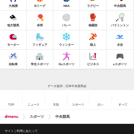
大相撲
Bリーグ
NBA
ラグビー
中央競馬
地方競馬
卓球
バレー
格闘技
バドミントン
モーター
フィギュア
ウィンター
陸上
水泳
自転車
学生スポーツ
Doスポーツ
ビジネス
eスポーツ
データ提供：日本中央競馬会
TOP
ニュース
天気
スポーツ
占い
すべて
スポーツ
中央競馬
サイトご利用にあたって