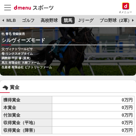
dメニュー
球
MLB
ゴルフ
高校野球
競馬
Jリーグ
プロ野球（2軍）
牝 青毛 登録抹消
シルヴィーズモード
父:ヴィクトワールピサ
母:リンクスオブタイム
調教師:平田 修 (栗東)
馬主:有限会社 大樹ファーム
生産者:有限会社 ビクトリーファーム
賞金
獲得賞金
0万円
本賞金
0万円
付加賞金
0万円
収得賞金（平地）
0万円
収得賞金（障害）
0万円