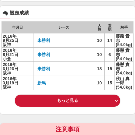
競走成績
人
着
年月日
レース
騎手
気
順
2016年
藤懸 貴
9月25日
未勝利
10
14
志
阪神
(54.0kg)
2016年
藤懸 貴
8月21日
未勝利
10
6
志
小倉
(54.0kg)
2016年
藤懸 貴
6月26日
未勝利
18
15
志
阪神
(54.0kg)
2016年
秋山 真
3月19日
新馬
10
15
一郎
阪神
(54.0kg)
もっと見る
注意事項