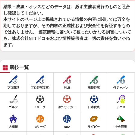
結果・成績・オッズなどのデータは、必ず主催者発行のものと照合
し確認してください。
本サイトのページ上に掲載されている情報の内容に関しては万全を
期しておりますが、その内容の正確性および安全性を保証するもの
ではありません。 当該情報に基づいて被ったいかなる損害について
も、株式会社NTTドコモおよび情報提供者は一切の責任を負いかね
ます。
競技一覧
プロ野球
プロ野球(2軍)
MLB
高校野球
侍ジャパン
ゴルフ
Jリーグ
海外サッカー
日本代表
テニス
大相撲
Bリーグ
NBA
ラグビー
中央競馬