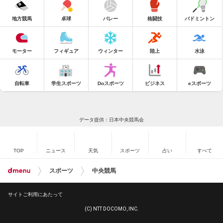
地方競馬
卓球
バレー
格闘技
バドミントン
モーター
フィギュア
ウィンター
陸上
水泳
自転車
学生スポーツ
Doスポーツ
ビジネス
eスポーツ
データ提供：日本中央競馬会
TOP
ニュース
天気
スポーツ
占い
すべて
スポーツ
中央競馬
サイトご利用にあたって
(C) NTT DOCOMO, INC.