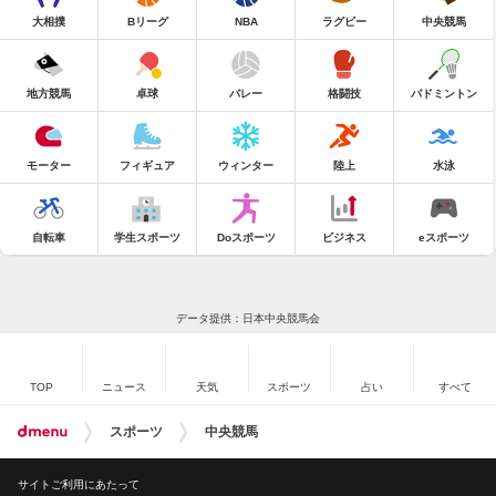
大相撲
Bリーグ
NBA
ラグビー
中央競馬
地方競馬
卓球
バレー
格闘技
バドミントン
モーター
フィギュア
ウィンター
陸上
水泳
自転車
学生スポーツ
Doスポーツ
ビジネス
eスポーツ
データ提供：日本中央競馬会
TOP
ニュース
天気
スポーツ
占い
すべて
スポーツ
中央競馬
サイトご利用にあたって