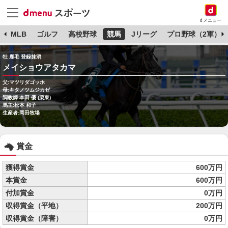
dメニュー
球
MLB
ゴルフ
高校野球
競馬
Jリーグ
プロ野球（2軍）
牡 鹿毛 登録抹消
メイショウアタカマ
父:マツリダゴッホ
母:キタノツムジカゼ
調教師:本田 優 (栗東)
馬主:松本 和子
生産者:岡田牧場
賞金
獲得賞金
600万円
本賞金
600万円
付加賞金
0万円
収得賞金（平地）
200万円
収得賞金（障害）
0万円