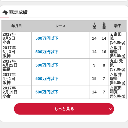
競走成績
人
着
年月日
レース
騎手
気
順
2017年
▲富田
8月5日
500万円以下
14
14
暁
小倉
(54.0kg)
2017年
△坂井
6月3日
500万円以下
14
16
瑠星
阪神
(55.0kg)
2017年
丸山 元
4月22日
500万円以下
9
8
気
福島
(57.0kg)
2017年
△坂井
4月1日
500万円以下
15
7
瑠星
阪神
(55.0kg)
2017年
△原田
2月19日
500万円以下
14
7
和真
小倉
(55.0kg)
もっと見る