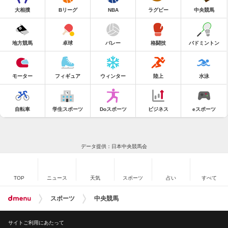
大相撲
Bリーグ
NBA
ラグビー
中央競馬
地方競馬
卓球
バレー
格闘技
バドミントン
モーター
フィギュア
ウィンター
陸上
水泳
自転車
学生スポーツ
Doスポーツ
ビジネス
eスポーツ
データ提供：日本中央競馬会
TOP
ニュース
天気
スポーツ
占い
すべて
スポーツ
中央競馬
サイトご利用にあたって