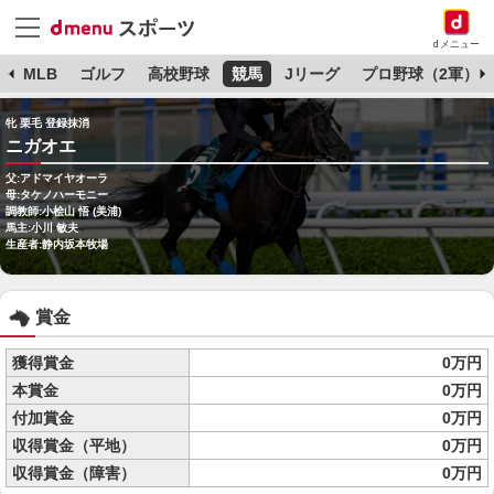
dメニュー
球
MLB
ゴルフ
高校野球
競馬
Jリーグ
プロ野球（2軍）
牝 栗毛 登録抹消
ニガオエ
父:アドマイヤオーラ
母:タケノハーモニー
調教師:小桧山 悟 (美浦)
馬主:小川 敏夫
生産者:静内坂本牧場
賞金
獲得賞金
0万円
本賞金
0万円
付加賞金
0万円
収得賞金（平地）
0万円
収得賞金（障害）
0万円