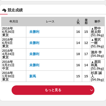
競走成績
人
着
年月日
レース
騎手
気
順
2016年
▲野中
6月26日
未勝利
16
15
悠太郎
東京
(51.0kg)
2016年
▲菊沢
6月5日
未勝利
14
12
一樹
東京
(51.0kg)
2016年
酒井 学
4月24日
未勝利
18
17
(54.0kg)
東京
2016年
▲原田
3月21日
未勝利
16
14
和真
中京
(51.0kg)
2016年
杉原 誠
1月30日
新馬
15
15
人
東京
(54.0kg)
もっと見る