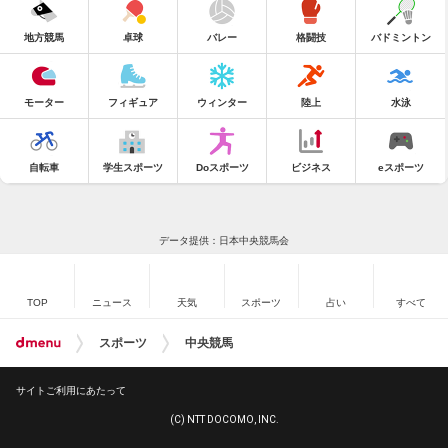
地方競馬
卓球
バレー
格闘技
バドミントン
モーター
フィギュア
ウィンター
陸上
水泳
自転車
学生スポーツ
Doスポーツ
ビジネス
eスポーツ
データ提供：日本中央競馬会
TOP
ニュース
天気
スポーツ
占い
すべて
スポーツ
中央競馬
サイトご利用にあたって
(C) NTT DOCOMO, INC.