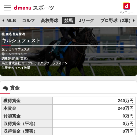
dメニュー
球
MLB
ゴルフ
高校野球
競馬
Jリーグ
プロ野球（2軍）
牝 鹿毛 登録抹消
キルシュフェスト
父:ナカヤマフェスタ
母:モンテチェリー
調教師:宮 徹 (栗東)
馬主:株式会社 サラブレッドクラブ・ラフィアン
生産者:タイヘイ牧場
賞金
獲得賞金
240万円
本賞金
240万円
付加賞金
0万円
収得賞金（平地）
0万円
収得賞金（障害）
0万円