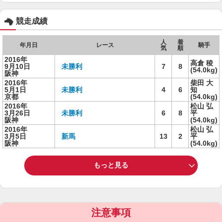
競走成績
人
着
年月日
レース
騎手
気
順
2016年
高倉 稜
9月10日
未勝利
7
8
(54.0kg)
阪神
2016年
柴田 大
5月1日
未勝利
4
6
知
京都
(54.0kg)
2016年
松山 弘
3月26日
未勝利
6
8
平
阪神
(54.0kg)
2016年
松山 弘
3月5日
新馬
13
2
平
阪神
(54.0kg)
もっと見る
注意事項