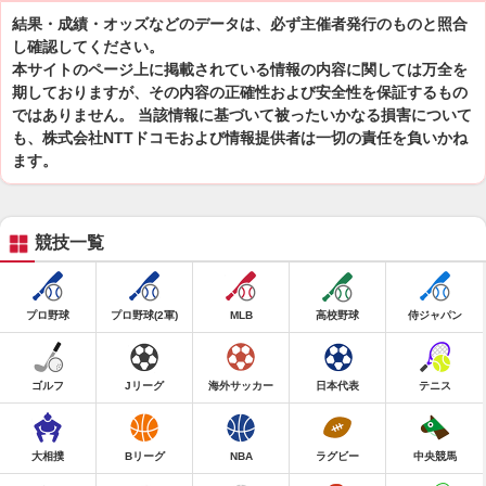
結果・成績・オッズなどのデータは、必ず主催者発行のものと照合
し確認してください。
本サイトのページ上に掲載されている情報の内容に関しては万全を
期しておりますが、その内容の正確性および安全性を保証するもの
ではありません。 当該情報に基づいて被ったいかなる損害について
も、株式会社NTTドコモおよび情報提供者は一切の責任を負いかね
ます。
競技一覧
プロ野球
プロ野球(2軍)
MLB
高校野球
侍ジャパン
ゴルフ
Jリーグ
海外サッカー
日本代表
テニス
大相撲
Bリーグ
NBA
ラグビー
中央競馬