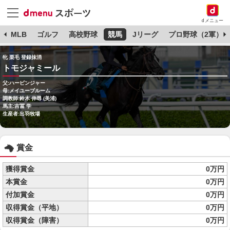
dメニュー
球
MLB
ゴルフ
高校野球
競馬
Jリーグ
プロ野球（2軍）
牝 栗毛 登録抹消
トモジャミール
父:ハービンジャー
母:メイユーブルーム
調教師:鈴木 伸尋 (美浦)
馬主:吉冨 学
生産者:出羽牧場
賞金
獲得賞金
0万円
本賞金
0万円
付加賞金
0万円
収得賞金（平地）
0万円
収得賞金（障害）
0万円