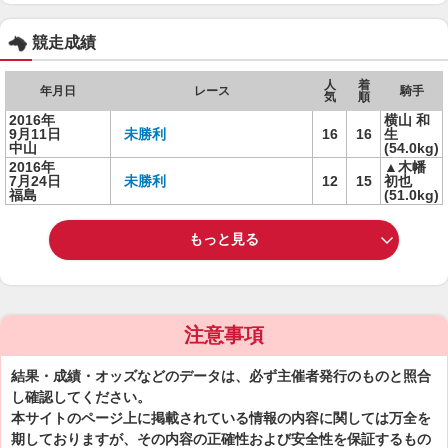
競走成績
人
着
年月日
レース
騎手
気
順
2016年
横山 和
9月11日
未勝利
16
16
生
中山
(54.0kg)
2016年
▲木幡
7月24日
未勝利
12
15
初也
福島
(51.0kg)
もっと見る
注意事項
結果・成績・オッズなどのデータは、必ず主催者発行のものと照合
し確認してください。
本サイトのページ上に掲載されている情報の内容に関しては万全を
期しておりますが、その内容の正確性および安全性を保証するもの