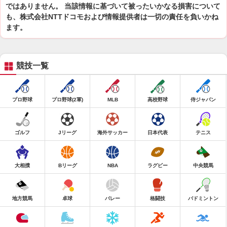
ではありません。 当該情報に基づいて被ったいかなる損害について
も、株式会社NTTドコモおよび情報提供者は一切の責任を負いかね
ます。
競技一覧
プロ野球
プロ野球(2軍)
MLB
高校野球
侍ジャパン
ゴルフ
Jリーグ
海外サッカー
日本代表
テニス
大相撲
Bリーグ
NBA
ラグビー
中央競馬
地方競馬
卓球
バレー
格闘技
バドミントン