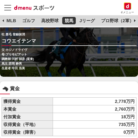
dメニュー
球
MLB
ゴルフ
高校野球
競馬
Jリーグ
プロ野球（2軍）
牡 栗毛 登録抹消
コウエイテンマ
父:カジノドライヴ
母:プリモピアット
調教師:川村 禎彦 (栗東)
馬主:西岡 静男
生産者:中田 浩美
賞金
獲得賞金
2,778万円
本賞金
2,760万円
付加賞金
18万円
収得賞金（平地）
735万円
収得賞金（障害）
0万円