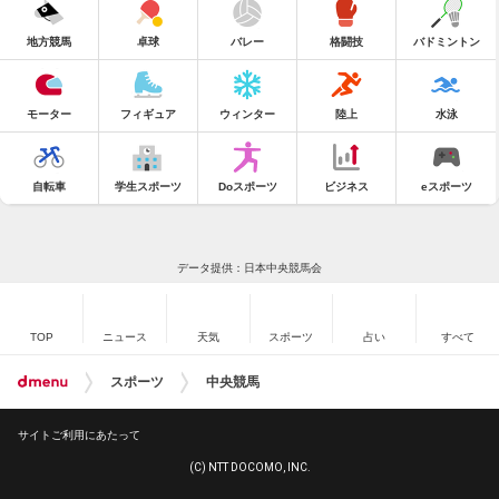
地方競馬
卓球
バレー
格闘技
バドミントン
モーター
フィギュア
ウィンター
陸上
水泳
自転車
学生スポーツ
Doスポーツ
ビジネス
eスポーツ
データ提供：日本中央競馬会
TOP
ニュース
天気
スポーツ
占い
すべて
スポーツ
中央競馬
サイトご利用にあたって
(C) NTT DOCOMO, INC.