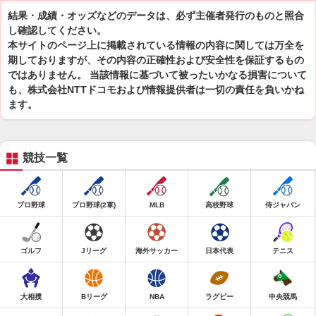
結果・成績・オッズなどのデータは、必ず主催者発行のものと照合
し確認してください。
本サイトのページ上に掲載されている情報の内容に関しては万全を
期しておりますが、その内容の正確性および安全性を保証するもの
ではありません。 当該情報に基づいて被ったいかなる損害について
も、株式会社NTTドコモおよび情報提供者は一切の責任を負いかね
ます。
競技一覧
プロ野球
プロ野球(2軍)
MLB
高校野球
侍ジャパン
ゴルフ
Jリーグ
海外サッカー
日本代表
テニス
大相撲
Bリーグ
NBA
ラグビー
中央競馬