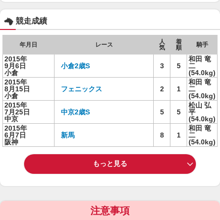
競走成績
人
着
年月日
レース
騎手
気
順
2015年
和田 竜
9月6日
小倉2歳S
3
5
二
小倉
(54.0kg)
2015年
和田 竜
8月15日
フェニックス
2
1
二
小倉
(54.0kg)
2015年
松山 弘
7月25日
中京2歳S
5
5
平
中京
(54.0kg)
2015年
和田 竜
6月7日
新馬
8
1
二
阪神
(54.0kg)
もっと見る
注意事項