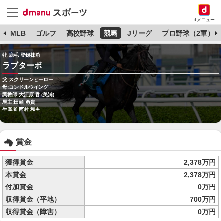
dメニュー
球
MLB
ゴルフ
高校野球
競馬
Jリーグ
プロ野球（2軍）
牝 鹿毛 登録抹消
ラブターボ
父:スクリーンヒーロー
母:コンドルウイング
調教師:大江原 哲 (美浦)
馬主:田頭 勇貴
生産者:西村 和夫
賞金
獲得賞金
2,378万円
本賞金
2,378万円
付加賞金
0万円
収得賞金（平地）
700万円
収得賞金（障害）
0万円