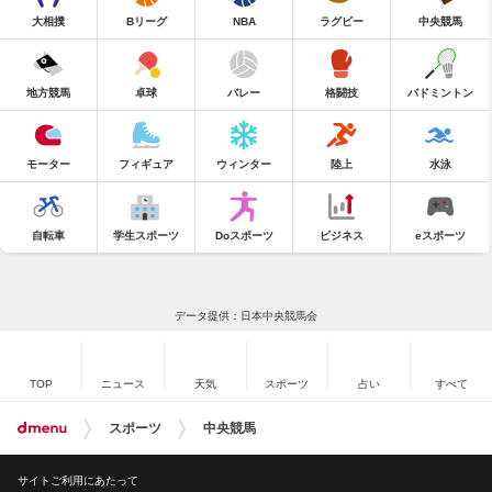
大相撲
Bリーグ
NBA
ラグビー
中央競馬
地方競馬
卓球
バレー
格闘技
バドミントン
モーター
フィギュア
ウィンター
陸上
水泳
自転車
学生スポーツ
Doスポーツ
ビジネス
eスポーツ
データ提供：日本中央競馬会
TOP
ニュース
天気
スポーツ
占い
すべて
スポーツ
中央競馬
サイトご利用にあたって