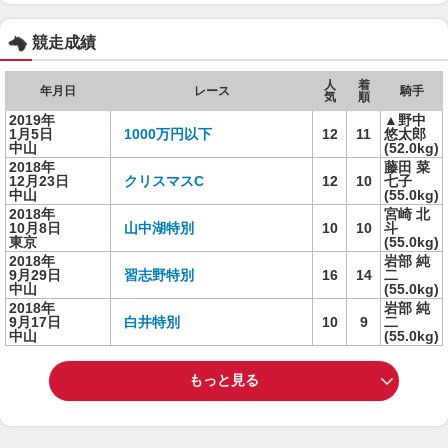
競走成績
人
着
年月日
レース
騎手
気
順
2019年
▲野中
1月5日
1000万円以下
12
11
悠太郎
中山
(52.0kg)
2018年
藤田 菜
12月23日
クリスマスC
12
10
七子
中山
(55.0kg)
2018年
宮崎 北
10月8日
山中湖特別
10
10
斗
東京
(55.0kg)
2018年
岩部 純
9月29日
習志野特別
16
14
二
中山
(55.0kg)
2018年
岩部 純
9月17日
白井特別
10
9
二
中山
(55.0kg)
もっと見る