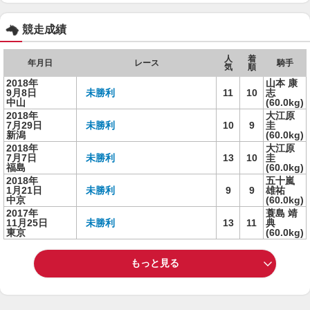
競走成績
人
着
年月日
レース
騎手
気
順
2018年
山本 康
9月8日
未勝利
11
10
志
中山
(60.0kg)
2018年
大江原
7月29日
未勝利
10
9
圭
新潟
(60.0kg)
2018年
大江原
7月7日
未勝利
13
10
圭
福島
(60.0kg)
2018年
五十嵐
1月21日
未勝利
9
9
雄祐
中京
(60.0kg)
2017年
蓑島 靖
11月25日
未勝利
13
11
典
東京
(60.0kg)
もっと見る