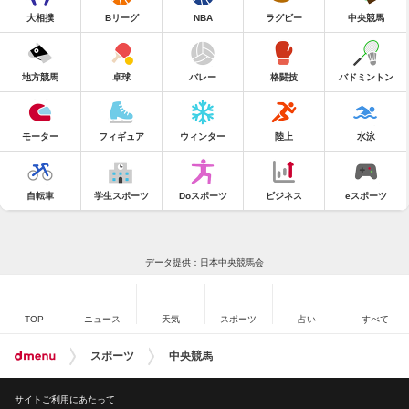
大相撲
Bリーグ
NBA
ラグビー
中央競馬
地方競馬
卓球
バレー
格闘技
バドミントン
モーター
フィギュア
ウィンター
陸上
水泳
自転車
学生スポーツ
Doスポーツ
ビジネス
eスポーツ
データ提供：日本中央競馬会
TOP
ニュース
天気
スポーツ
占い
すべて
スポーツ
中央競馬
サイトご利用にあたって