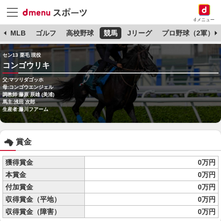
dメニュー
球
MLB
ゴルフ
高校野球
競馬
Jリーグ
プロ野球（2軍）
セン13 栗毛 現役
コンゴウリキ
父:マツリダゴッホ
母:コンゴウエンジェル
調教師:藤原 辰雄 (美浦)
馬主:浅田 次郎
生産者:藤川フアーム
賞金
獲得賞金
0万円
本賞金
0万円
付加賞金
0万円
収得賞金（平地）
0万円
収得賞金（障害）
0万円