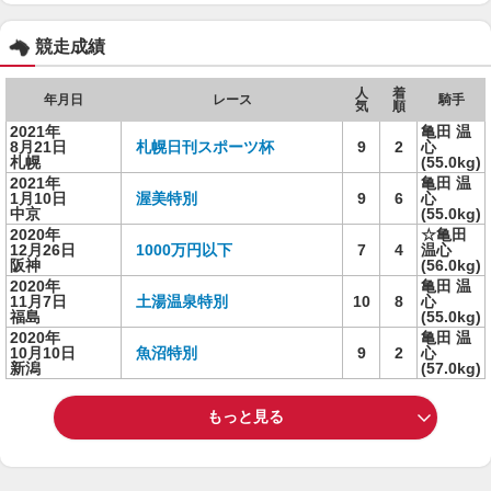
競走成績
人
着
年月日
レース
騎手
気
順
2021年
亀田 温
8月21日
札幌日刊スポーツ杯
9
2
心
札幌
(55.0kg)
2021年
亀田 温
1月10日
渥美特別
9
6
心
中京
(55.0kg)
2020年
☆亀田
12月26日
1000万円以下
7
4
温心
阪神
(56.0kg)
2020年
亀田 温
11月7日
土湯温泉特別
10
8
心
福島
(55.0kg)
2020年
亀田 温
10月10日
魚沼特別
9
2
心
新潟
(57.0kg)
もっと見る