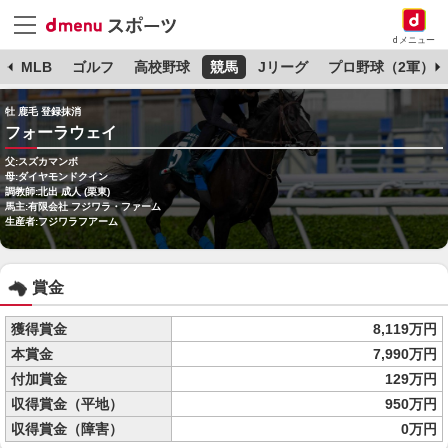
dメニュー
球
MLB
ゴルフ
高校野球
競馬
Jリーグ
プロ野球（2軍）
牡 鹿毛 登録抹消
フォーラウェイ
父:スズカマンボ
母:ダイヤモンドクイン
調教師:北出 成人 (栗東)
馬主:有限会社 フジワラ・ファーム
生産者:フジワラフアーム
賞金
獲得賞金
8,119万円
本賞金
7,990万円
付加賞金
129万円
収得賞金（平地）
950万円
収得賞金（障害）
0万円