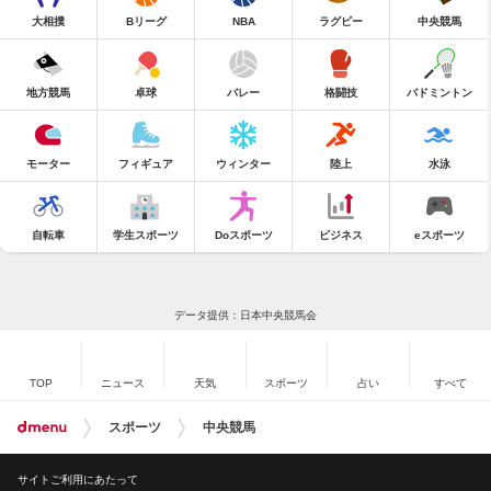
大相撲
Bリーグ
NBA
ラグビー
中央競馬
地方競馬
卓球
バレー
格闘技
バドミントン
モーター
フィギュア
ウィンター
陸上
水泳
自転車
学生スポーツ
Doスポーツ
ビジネス
eスポーツ
データ提供：日本中央競馬会
TOP
ニュース
天気
スポーツ
占い
すべて
スポーツ
中央競馬
サイトご利用にあたって