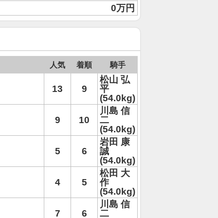
0万円
人気
着順
騎手
松山 弘
13
9
平
(54.0kg)
川島 信
9
10
二
(54.0kg)
岩田 康
5
6
誠
(54.0kg)
松田 大
4
5
作
(54.0kg)
川島 信
7
6
二