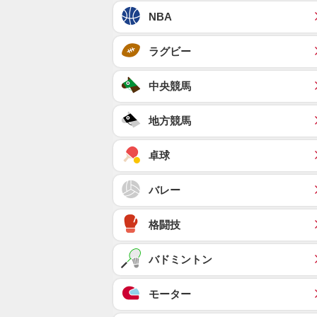
NBA
ラグビー
中央競馬
地方競馬
卓球
バレー
格闘技
バドミントン
モーター