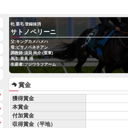
牝 栗毛 登録抹消
サトノベリーニ
父:キングカメハメハ
母:ピサノベネチアン
調教師:須貝 尚介 (栗東)
馬主:里見 治
生産者:フジワラフアーム
賞金
獲得賞金
本賞金
付加賞金
収得賞金（平地）