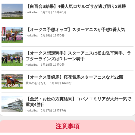
【白百合S結果】4番人気ロサルゴサが逃げ切り2連勝
netkeiba 5月31日 16時20分
【オークス予想オッズ】スターアニスが予想1番人気
netkeiba 5月19日 19時0分
【オークス想定騎手】スターアニスは松山弘平騎手、ラ
フターラインズはD.レーン騎手
netkeiba 5月18日 17時0分
【オークス登録馬】桜花賞馬スターアニスなど22頭
競馬のおはなし 5月18日 6時8分
【金沢・お松の方賞結果】コパノエミリアが大外一気で
重賞4勝目
netkeiba 5月17日 18時37分
注意事項