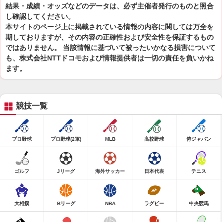
結果・成績・オッズなどのデータは、必ず主催者発行のものと照合
し確認してください。
本サイトのページ上に掲載されている情報の内容に関しては万全を
期しておりますが、その内容の正確性および安全性を保証するもの
ではありません。 当該情報に基づいて被ったいかなる損害について
も、株式会社NTTドコモおよび情報提供者は一切の責任を負いかね
ます。
競技一覧
プロ野球
プロ野球(2軍)
MLB
高校野球
侍ジャパン
ゴルフ
Jリーグ
海外サッカー
日本代表
テニス
大相撲
Bリーグ
NBA
ラグビー
中央競馬