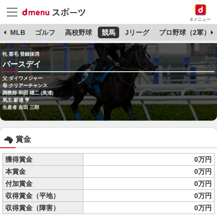
dメニュー
球
MLB
ゴルフ
高校野球
競馬
Jリーグ
プロ野球（2軍）
牝 栗毛 登録抹消
バースデイ
父:ダイワメジャー
母:クリアーチャンス
調教師:和田 雄二 (美浦)
馬主:薪浦 亨
生産者:吉田 三郎
賞金
獲得賞金
0万円
本賞金
0万円
付加賞金
0万円
収得賞金（平地）
0万円
収得賞金（障害）
0万円