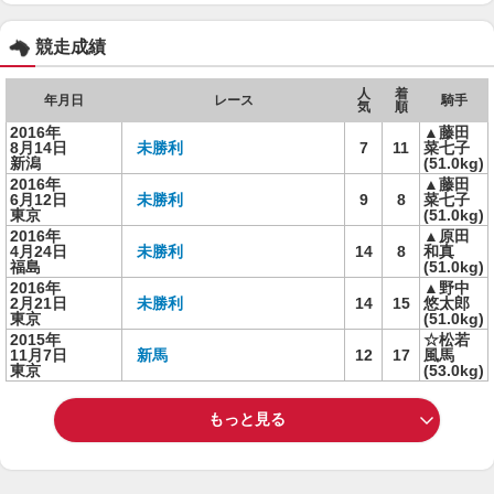
競走成績
人
着
年月日
レース
騎手
気
順
2016年
▲藤田
8月14日
未勝利
7
11
菜七子
新潟
(51.0kg)
2016年
▲藤田
6月12日
未勝利
9
8
菜七子
東京
(51.0kg)
2016年
▲原田
4月24日
未勝利
14
8
和真
福島
(51.0kg)
2016年
▲野中
2月21日
未勝利
14
15
悠太郎
東京
(51.0kg)
2015年
☆松若
11月7日
新馬
12
17
風馬
東京
(53.0kg)
もっと見る