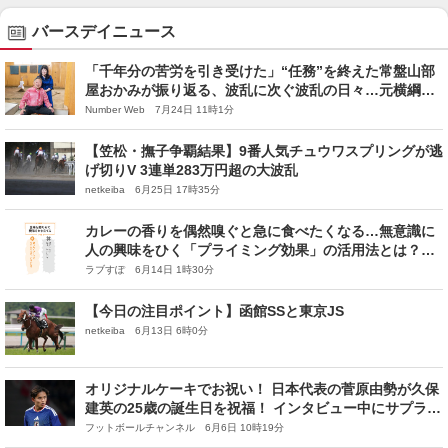
バースデイニュース
「千年分の苦労を引き受けた」“任務”を終えた常盤山部
屋おかみが振り返る、波乱に次ぐ波乱の日々…元横綱貴
乃花からの電話に「ただただ呆然」
Number Web 7月24日 11時1分
【笠松・撫子争覇結果】9番人気チュウワスプリングが逃
げ切りV 3連単283万円超の大波乱
netkeiba 6月25日 17時35分
カレーの香りを偶然嗅ぐと急に食べたくなる…無意識に
人の興味をひく「プライミング効果」の活用法とは？
【ズルい言い換え事典】
ラブすぽ 6月14日 1時30分
【今日の注目ポイント】函館SSと東京JS
netkeiba 6月13日 6時0分
オリジナルケーキでお祝い！ 日本代表の菅原由勢が久保
建英の25歳の誕生日を祝福！ インタビュー中にサプライ
ズ
フットボールチャンネル 6月6日 10時19分