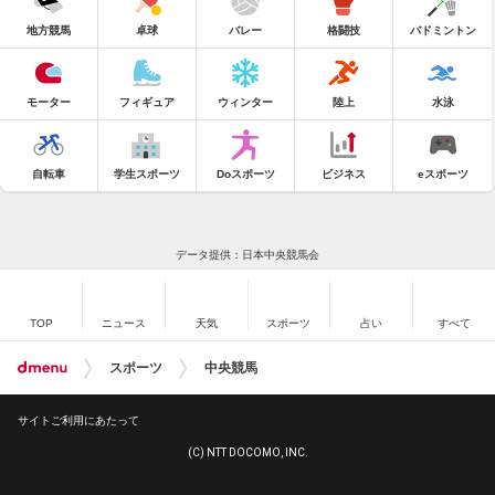
地方競馬
卓球
バレー
格闘技
バドミントン
モーター
フィギュア
ウィンター
陸上
水泳
自転車
学生スポーツ
Doスポーツ
ビジネス
eスポーツ
データ提供：日本中央競馬会
TOP
ニュース
天気
スポーツ
占い
すべて
スポーツ
中央競馬
サイトご利用にあたって
(C) NTT DOCOMO, INC.