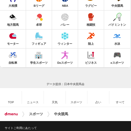
大相撲
Bリーグ
NBA
ラグビー
中央競馬
地方競馬
卓球
バレー
格闘技
バドミントン
モーター
フィギュア
ウィンター
陸上
水泳
自転車
学生スポーツ
Doスポーツ
ビジネス
eスポーツ
データ提供：日本中央競馬会
TOP
ニュース
天気
スポーツ
占い
すべて
スポーツ
中央競馬
サイトご利用にあたって