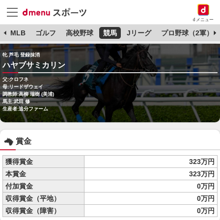
dメニュー
球
MLB
ゴルフ
高校野球
競馬
Jリーグ
プロ野球（2軍）
牝 芦毛 登録抹消
ハヤブサミカリン
父:クロフネ
母:リードザウェイ
調教師:高柳 瑞樹 (美浦)
馬主:武田 修
生産者:追分ファーム
賞金
獲得賞金
323万円
本賞金
323万円
付加賞金
0万円
収得賞金（平地）
0万円
収得賞金（障害）
0万円