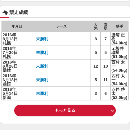
競走成績
人
着
年月日
レース
騎手
気
順
2016年
勝浦 正
8月13日
未勝利
8
7
樹
札幌
(54.0kg)
2016年
▲坂井
7月30日
未勝利
5
5
瑠星
札幌
(51.0kg)
2016年
西村 太
6月26日
未勝利
12
13
一
函館
(54.0kg)
2016年
西村 太
6月18日
未勝利
5
11
一
函館
(54.0kg)
2016年
△伴 啓
5月14日
未勝利
3
6
太
新潟
(52.0kg)
もっと見る