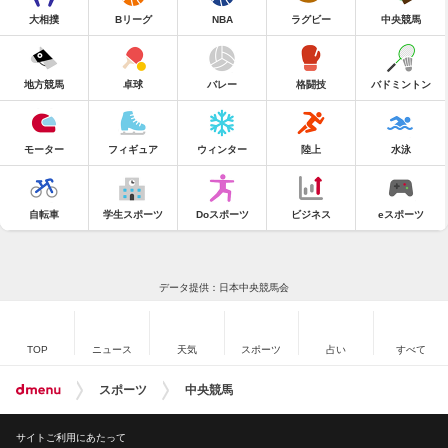
大相撲
Bリーグ
NBA
ラグビー
中央競馬
地方競馬
卓球
バレー
格闘技
バドミントン
モーター
フィギュア
ウィンター
陸上
水泳
自転車
学生スポーツ
Doスポーツ
ビジネス
eスポーツ
データ提供：日本中央競馬会
TOP
ニュース
天気
スポーツ
占い
すべて
スポーツ
中央競馬
サイトご利用にあたって