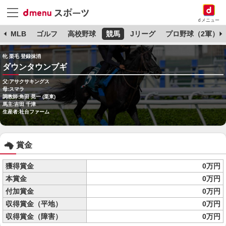
dメニュー
球
MLB
ゴルフ
高校野球
競馬
Jリーグ
プロ野球（2軍）
牝 栗毛 登録抹消
ダウンタウンブギ
父:アサクサキングス
母:スマラ
調教師:角田 晃一 (栗東)
馬主:吉田 千津
生産者:社台ファーム
賞金
獲得賞金
0万円
本賞金
0万円
付加賞金
0万円
収得賞金（平地）
0万円
収得賞金（障害）
0万円