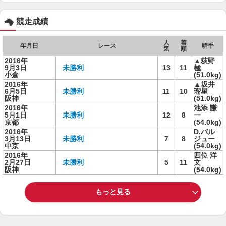
競走成績
人
着
年月日
レース
騎手
気
順
2016年
▲荻野
9月3日
未勝利
13
11
極
小倉
(51.0kg)
2016年
▲坂井
6月5日
未勝利
11
10
瑠星
阪神
(51.0kg)
2016年
池添 謙
5月1日
未勝利
12
8
一
京都
(54.0kg)
2016年
D.バル
3月13日
未勝利
7
8
ジュー
中京
(54.0kg)
2016年
四位 洋
2月27日
未勝利
5
11
文
阪神
(54.0kg)
もっと見る