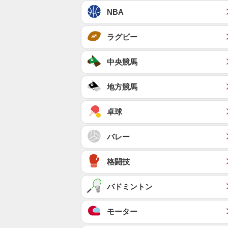
NBA
ラグビー
中央競馬
地方競馬
卓球
バレー
格闘技
バドミントン
モーター