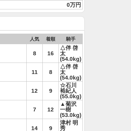
0万円
人気
着順
騎手
△伴 啓
8
16
太
(54.0kg)
△伴 啓
11
8
太
(54.0kg)
☆石川
12
9
裕紀人
(55.0kg)
▲菊沢
7
12
一樹
(53.0kg)
津村 明
14
9
秀