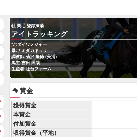
牡 栗毛 登録抹消
アイトラッキング
父:ダイワメジャー
母:ナミダガキラリ
調教師:菊沢 隆徳 (美浦)
馬主:吉田 照哉
生産者:社台ファーム
賞金
獲得賞金
本賞金
付加賞金
収得賞金（平地）