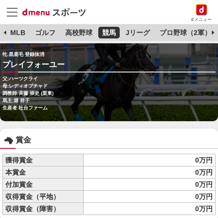
dメニュー
球
MLB
ゴルフ
高校野球
競馬
Jリーグ
プロ野球（2軍）
牝 黒鹿毛 登録抹消
プレイフォーユー
父:ハーツクライ
母:レディオブチャド
調教師:斉藤 崇史 (栗東)
馬主:堀 祥子
生産者:社台ファーム
賞金
獲得賞金
0万円
本賞金
0万円
付加賞金
0万円
収得賞金（平地）
0万円
収得賞金（障害）
0万円