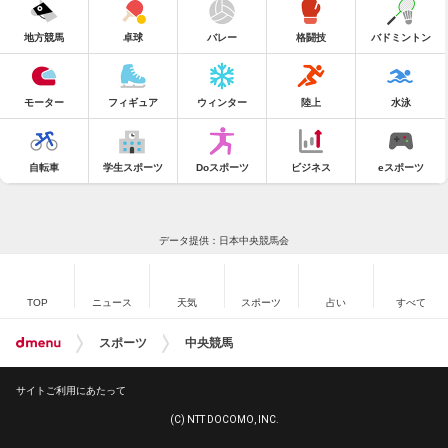
地方競馬
卓球
バレー
格闘技
バドミントン
モーター
フィギュア
ウィンター
陸上
水泳
自転車
学生スポーツ
Doスポーツ
ビジネス
eスポーツ
データ提供：日本中央競馬会
TOP
ニュース
天気
スポーツ
占い
すべて
スポーツ
中央競馬
サイトご利用にあたって
(C) NTT DOCOMO, INC.