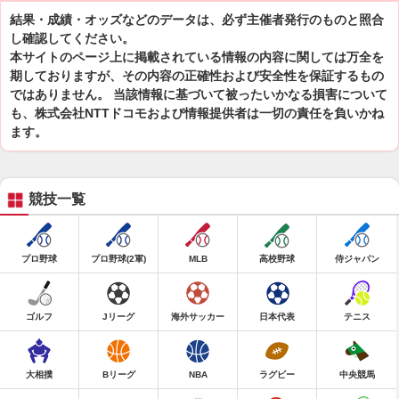
結果・成績・オッズなどのデータは、必ず主催者発行のものと照合
し確認してください。
本サイトのページ上に掲載されている情報の内容に関しては万全を
期しておりますが、その内容の正確性および安全性を保証するもの
ではありません。 当該情報に基づいて被ったいかなる損害について
も、株式会社NTTドコモおよび情報提供者は一切の責任を負いかね
ます。
競技一覧
プロ野球
プロ野球(2軍)
MLB
高校野球
侍ジャパン
ゴルフ
Jリーグ
海外サッカー
日本代表
テニス
大相撲
Bリーグ
NBA
ラグビー
中央競馬