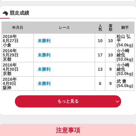
競走成績
人
着
年月日
レース
騎手
気
順
2016年
松山 弘
8月27日
未勝利
10
10
平
小倉
(54.0kg)
2016年
☆小崎
5月29日
未勝利
17
10
綾也
京都
(53.0kg)
2016年
☆小崎
4月30日
未勝利
13
9
綾也
京都
(53.0kg)
2016年
武 豊
4月9日
未勝利
6
9
(54.0kg)
阪神
もっと見る
注意事項