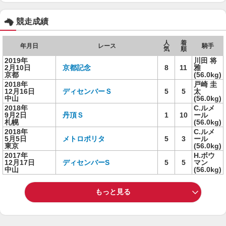
競走成績
人
着
年月日
レース
騎手
気
順
2019年
川田 将
2月10日
京都記念
8
11
雅
京都
(56.0kg)
2018年
戸崎 圭
12月16日
ディセンバーＳ
5
5
太
中山
(56.0kg)
2018年
C.ルメ
9月2日
丹頂Ｓ
1
10
ール
札幌
(56.0kg)
2018年
C.ルメ
5月5日
メトロポリタ
5
3
ール
東京
(56.0kg)
2017年
H.ボウ
12月17日
ディセンバーS
5
5
マン
中山
(56.0kg)
もっと見る