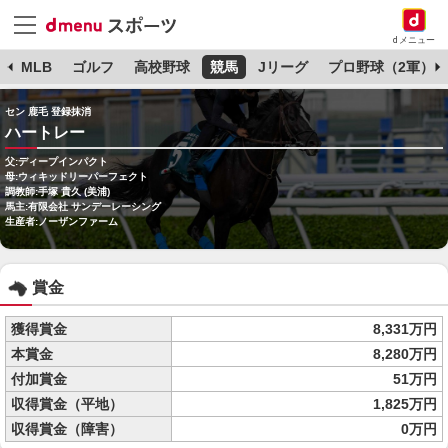
dメニュー
球
MLB
ゴルフ
高校野球
競馬
Jリーグ
プロ野球（2軍）
セン 鹿毛 登録抹消
ハートレー
父:ディープインパクト
母:ウィキッドリーパーフェクト
調教師:手塚 貴久 (美浦)
馬主:有限会社 サンデーレーシング
生産者:ノーザンファーム
賞金
獲得賞金
8,331万円
本賞金
8,280万円
付加賞金
51万円
収得賞金（平地）
1,825万円
収得賞金（障害）
0万円