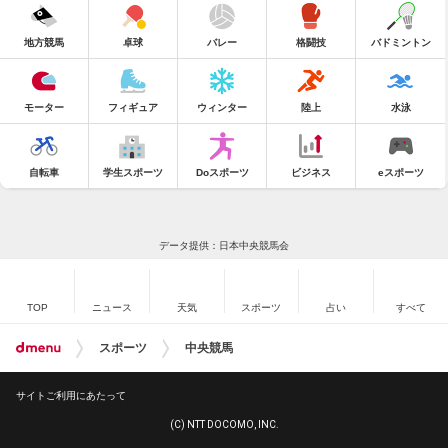
地方競馬
卓球
バレー
格闘技
バドミントン
モーター
フィギュア
ウィンター
陸上
水泳
自転車
学生スポーツ
Doスポーツ
ビジネス
eスポーツ
データ提供：日本中央競馬会
TOP
ニュース
天気
スポーツ
占い
すべて
スポーツ
中央競馬
サイトご利用にあたって
(C) NTT DOCOMO, INC.