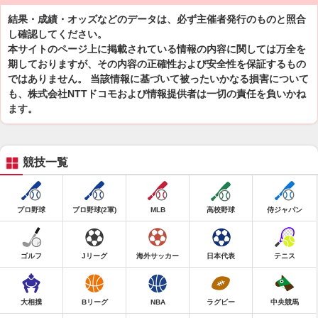
結果・成績・オッズなどのデータは、必ず主催者発行のものと照合
し確認してください。
本サイトのページ上に掲載されている情報の内容に関しては万全を
期しておりますが、その内容の正確性および安全性を保証するもの
ではありません。 当該情報に基づいて被ったいかなる損害について
も、株式会社NTTドコモおよび情報提供者は一切の責任を負いかね
ます。
競技一覧
プロ野球
プロ野球(2軍)
MLB
高校野球
侍ジャパン
ゴルフ
Jリーグ
海外サッカー
日本代表
テニス
大相撲
Bリーグ
NBA
ラグビー
中央競馬