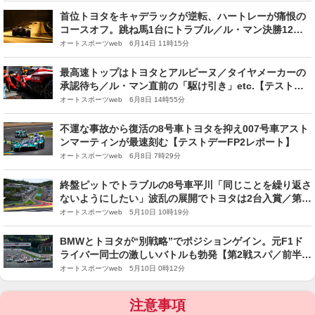
首位トヨタをキャデラックが逆転、ハートレーが痛恨の
コースオフ。跳ね馬1台にトラブル／ル・マン決勝12時
間後
オートスポーツweb 6月14日 11時15分
最高速トップはトヨタとアルピーヌ／タイヤメーカーの
承認待ち／ル・マン直前の「駆け引き」etc.【テストデ
ーTopics】
オートスポーツweb 6月8日 14時55分
不運な事故から復活の8号車トヨタを抑え007号車アスト
ンマーティンが最速刻む【テストデーFP2レポート】
オートスポーツweb 6月8日 7時29分
終盤ピットでトラブルの8号車平川「同じことを繰り返さ
ないようにしたい」波乱の展開でトヨタは2台入賞／第2
戦スパ
オートスポーツweb 5月10日 10時19分
BMWとトヨタが“別戦略”でポジションゲイン。元F1ド
ライバー同士の激しいバトルも勃発【第2戦スパ／前半レ
ポート】
オートスポーツweb 5月10日 0時12分
注意事項