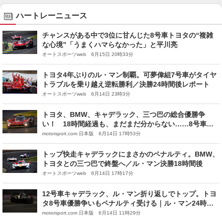
ハートレーニュース
チャンスがある中で3位に甘んじた8号車トヨタの“複雑
な心境”「うまくハマらなかった」と平川亮
オートスポーツweb 6月15日 20時33分
トヨタ4年ぶりのル・マン制覇。可夢偉組7号車がタイヤ
トラブルを乗り越え逆転勝利／決勝24時間後レポート
オートスポーツweb 6月14日 23時3分
トヨタ、BMW、キャデラック、三つ巴の総合優勝争
い！ 18時間経過も、まだまだ分からない……8号車は
トラブルで一歩後退｜ル・マン24時間
motorsport.com 日本版 6月14日 17時53分
トップ快走キャデラックにまさかのペナルティ。BMW、
トヨタとの三つ巴で終盤へ／ル・マン決勝18時間後
オートスポーツweb 6月14日 17時17分
12号車キャデラック、ル・マン折り返しでトップ。トヨ
タ8号車優勝争いもペナルティ受ける｜ル・マン24時間
レース：12時間
motorsport.com 日本版 6月14日 11時29分