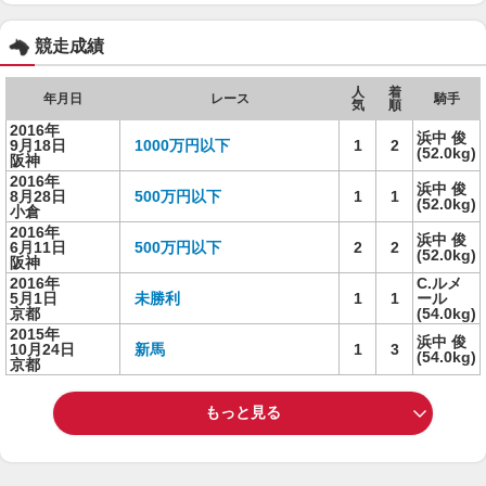
競走成績
人
着
年月日
レース
騎手
気
順
2016年
浜中 俊
9月18日
1000万円以下
1
2
(52.0kg)
阪神
2016年
浜中 俊
8月28日
500万円以下
1
1
(52.0kg)
小倉
2016年
浜中 俊
6月11日
500万円以下
2
2
(52.0kg)
阪神
2016年
C.ルメ
5月1日
未勝利
1
1
ール
京都
(54.0kg)
2015年
浜中 俊
10月24日
新馬
1
3
(54.0kg)
京都
もっと見る