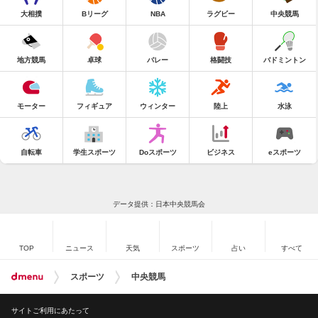
大相撲
Bリーグ
NBA
ラグビー
中央競馬
地方競馬
卓球
バレー
格闘技
バドミントン
モーター
フィギュア
ウィンター
陸上
水泳
自転車
学生スポーツ
Doスポーツ
ビジネス
eスポーツ
データ提供：日本中央競馬会
TOP
ニュース
天気
スポーツ
占い
すべて
スポーツ
中央競馬
サイトご利用にあたって