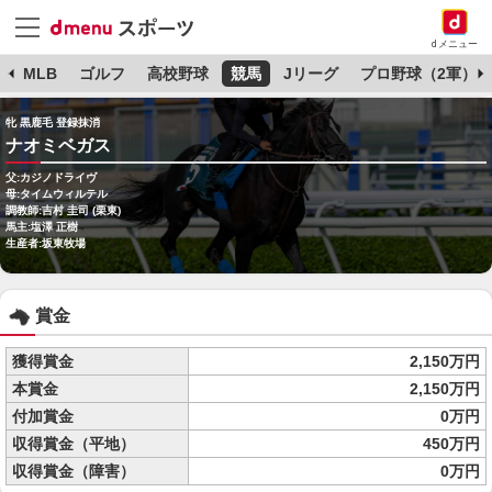
dメニュー
球
MLB
ゴルフ
高校野球
競馬
Jリーグ
プロ野球（2軍）
牝 黒鹿毛 登録抹消
ナオミベガス
父:カジノドライヴ
母:タイムウィルテル
調教師:吉村 圭司 (栗東)
馬主:塩澤 正樹
生産者:坂東牧場
賞金
獲得賞金
2,150万円
本賞金
2,150万円
付加賞金
0万円
収得賞金（平地）
450万円
収得賞金（障害）
0万円