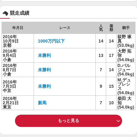
競走成績
人
着
年月日
レース
騎手
気
順
2016年
荻野 琢
10月9日
1000万円以下
14
14
真
京都
(53.0kg)
2016年
大野 拓
9月4日
未勝利
13
17
弥
小倉
(54.0kg)
2016年
D.バル
8月7日
未勝利
7
14
ジュー
小倉
(54.0kg)
M.デュ
2016年
プレシ
7月3日
未勝利
9
15
ス
中京
(54.0kg)
2016年
柴田 大
2月21日
新馬
7
10
知
東京
(54.0kg)
もっと見る