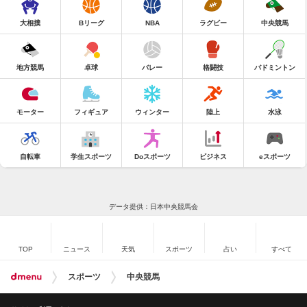
大相撲
Bリーグ
NBA
ラグビー
中央競馬
地方競馬
卓球
バレー
格闘技
バドミントン
モーター
フィギュア
ウィンター
陸上
水泳
自転車
学生スポーツ
Doスポーツ
ビジネス
eスポーツ
データ提供：日本中央競馬会
TOP
ニュース
天気
スポーツ
占い
すべて
スポーツ
中央競馬