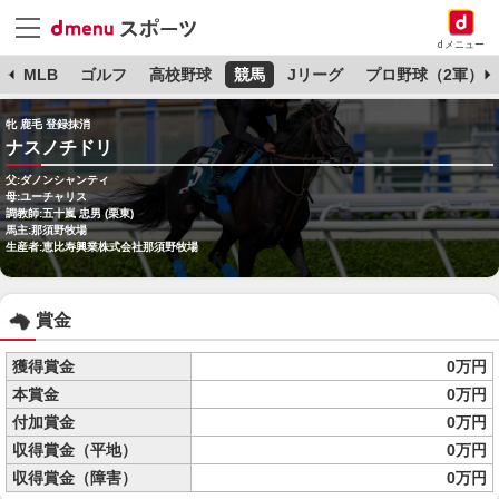
dメニュー
球
MLB
ゴルフ
高校野球
競馬
Jリーグ
プロ野球（2軍）
牝 鹿毛 登録抹消
ナスノチドリ
父:ダノンシャンティ
母:ユーチャリス
調教師:五十嵐 忠男 (栗東)
馬主:那須野牧場
生産者:恵比寿興業株式会社那須野牧場
賞金
獲得賞金
0万円
本賞金
0万円
付加賞金
0万円
収得賞金（平地）
0万円
収得賞金（障害）
0万円