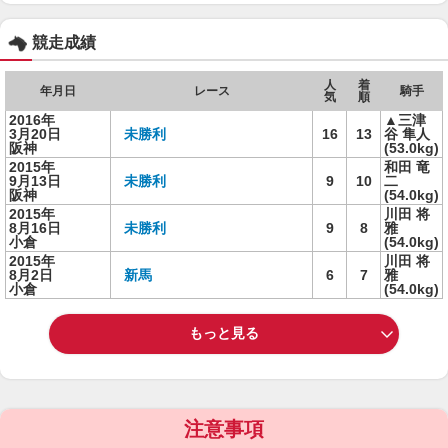
競走成績
人
着
年月日
レース
騎手
気
順
2016年
▲三津
3月20日
未勝利
16
13
谷 隼人
阪神
(53.0kg)
2015年
和田 竜
9月13日
未勝利
9
10
二
阪神
(54.0kg)
2015年
川田 将
8月16日
未勝利
9
8
雅
小倉
(54.0kg)
2015年
川田 将
8月2日
新馬
6
7
雅
小倉
(54.0kg)
もっと見る
注意事項