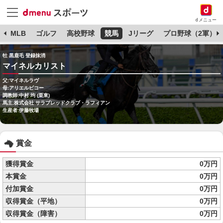
dメニュー
球
MLB
ゴルフ
高校野球
競馬
Jリーグ
プロ野球（2軍）
牡 黒鹿毛 登録抹消
マイネルカリスト
父:マイネルラヴ
母:アリエルビコー
調教師:中村 均 (栗東)
馬主:株式会社 サラブレッドクラブ・ラフィアン
生産者:伊藤牧場
賞金
獲得賞金
0万円
本賞金
0万円
付加賞金
0万円
収得賞金（平地）
0万円
収得賞金（障害）
0万円