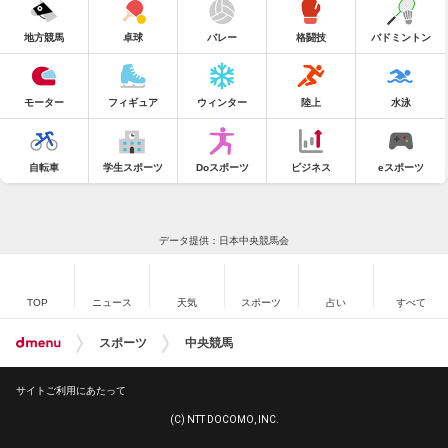
地方競馬
卓球
バレー
格闘技
バドミントン
モーター
フィギュア
ウィンター
陸上
水泳
自転車
学生スポーツ
Doスポーツ
ビジネス
eスポーツ
データ提供：日本中央競馬会
TOP
ニュース
天気
スポーツ
占い
すべて
スポーツ
中央競馬
サイトご利用にあたって
(C) NTT DOCOMO, INC.