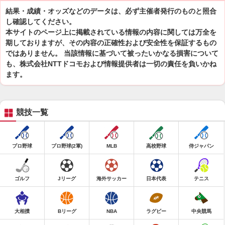
結果・成績・オッズなどのデータは、必ず主催者発行のものと照合
し確認してください。
本サイトのページ上に掲載されている情報の内容に関しては万全を
期しておりますが、その内容の正確性および安全性を保証するもの
ではありません。 当該情報に基づいて被ったいかなる損害について
も、株式会社NTTドコモおよび情報提供者は一切の責任を負いかね
ます。
競技一覧
プロ野球
プロ野球(2軍)
MLB
高校野球
侍ジャパン
ゴルフ
Jリーグ
海外サッカー
日本代表
テニス
大相撲
Bリーグ
NBA
ラグビー
中央競馬