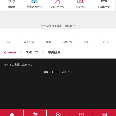
自転車
学生スポーツ
Doスポーツ
ビジネス
eスポーツ
データ提供：日本中央競馬会
TOP
ニュース
天気
スポーツ
占い
すべて
スポーツ
中央競馬
サイトご利用にあたって
(C) NTT DOCOMO, INC.