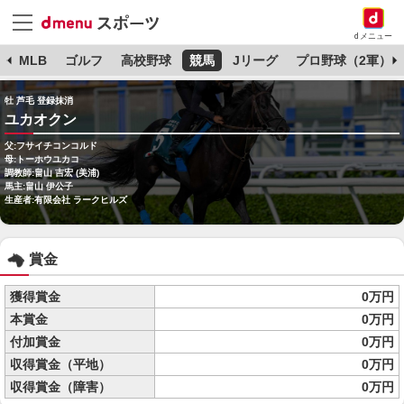
dメニュー
球
MLB
ゴルフ
高校野球
競馬
Jリーグ
プロ野球（2軍）
牡 芦毛 登録抹消
ユカオクン
父:フサイチコンコルド
母:トーホウユカコ
調教師:畠山 吉宏 (美浦)
馬主:畠山 伊公子
生産者:有限会社 ラークヒルズ
賞金
獲得賞金
0万円
本賞金
0万円
付加賞金
0万円
収得賞金（平地）
0万円
収得賞金（障害）
0万円