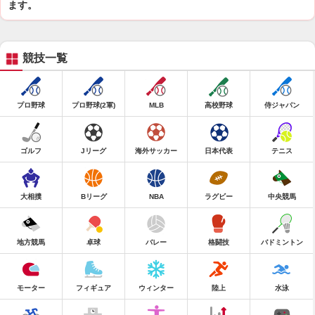
ます。
競技一覧
プロ野球
プロ野球(2軍)
MLB
高校野球
侍ジャパン
ゴルフ
Jリーグ
海外サッカー
日本代表
テニス
大相撲
Bリーグ
NBA
ラグビー
中央競馬
地方競馬
卓球
バレー
格闘技
バドミントン
モーター
フィギュア
ウィンター
陸上
水泳