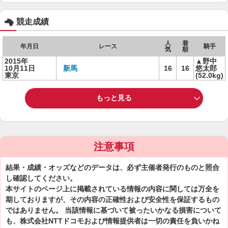
競走成績
人
着
年月日
レース
騎手
気
順
2015年
▲野中
10月11日
新馬
16
16
悠太郎
東京
(52.0kg)
もっと見る
注意事項
結果・成績・オッズなどのデータは、必ず主催者発行のものと照合
し確認してください。
本サイトのページ上に掲載されている情報の内容に関しては万全を
期しておりますが、その内容の正確性および安全性を保証するもの
ではありません。 当該情報に基づいて被ったいかなる損害について
も、株式会社NTTドコモおよび情報提供者は一切の責任を負いかね