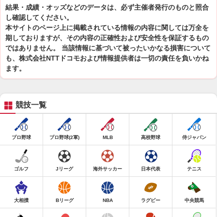
結果・成績・オッズなどのデータは、必ず主催者発行のものと照合
し確認してください。
本サイトのページ上に掲載されている情報の内容に関しては万全を
期しておりますが、その内容の正確性および安全性を保証するもの
ではありません。 当該情報に基づいて被ったいかなる損害について
も、株式会社NTTドコモおよび情報提供者は一切の責任を負いかね
ます。
競技一覧
プロ野球
プロ野球(2軍)
MLB
高校野球
侍ジャパン
ゴルフ
Jリーグ
海外サッカー
日本代表
テニス
大相撲
Bリーグ
NBA
ラグビー
中央競馬