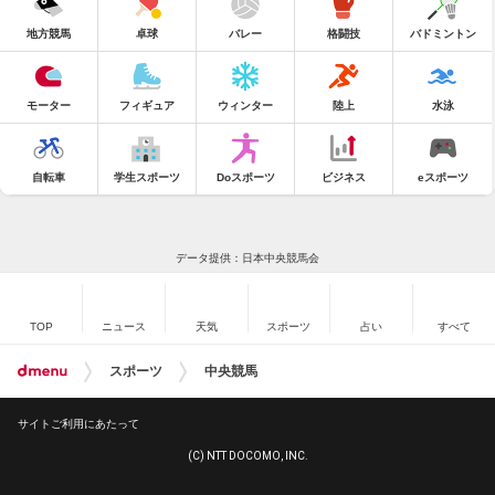
地方競馬
卓球
バレー
格闘技
バドミントン
モーター
フィギュア
ウィンター
陸上
水泳
自転車
学生スポーツ
Doスポーツ
ビジネス
eスポーツ
データ提供：日本中央競馬会
TOP
ニュース
天気
スポーツ
占い
すべて
スポーツ
中央競馬
サイトご利用にあたって
(C) NTT DOCOMO, INC.