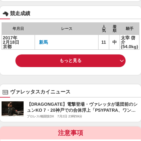
競走成績
人
着
年月日
レース
騎手
気
順
2017年
太宰 啓
2月18日
新馬
11
中
介
京都
(54.0kg)
もっと見る
ヴァレッタスカイニュース
【DRAGONGATE】電撃登場・ヴァレッタが退団前のシ
ュンKO 7・20神戸での合体浮上「PSYPATRA、ワン・
モア・タイム」
プロレス/格闘技DX 7月2日 23時59分
注意事項