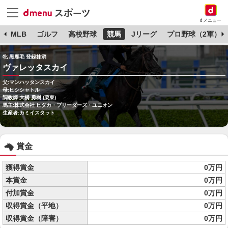
dメニュー
球
MLB
ゴルフ
高校野球
競馬
Jリーグ
プロ野球（2軍）
牝 黒鹿毛 登録抹消
ヴァレッタスカイ
父:マンハッタンスカイ
母:ヒシシャトル
調教師:大橋 勇樹 (栗東)
馬主:株式会社 ヒダカ・ブリーダーズ・ユニオン
生産者:カミイスタット
賞金
獲得賞金
0万円
本賞金
0万円
付加賞金
0万円
収得賞金（平地）
0万円
収得賞金（障害）
0万円