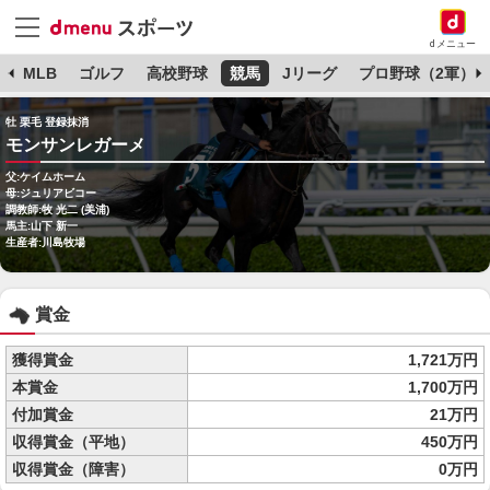
dメニュー
球
MLB
ゴルフ
高校野球
競馬
Jリーグ
プロ野球（2軍）
牡 栗毛 登録抹消
モンサンレガーメ
父:ケイムホーム
母:ジュリアビコー
調教師:牧 光二 (美浦)
馬主:山下 新一
生産者:川島牧場
賞金
獲得賞金
1,721万円
本賞金
1,700万円
付加賞金
21万円
収得賞金（平地）
450万円
収得賞金（障害）
0万円