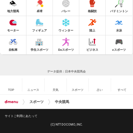
地方競馬
卓球
バレー
格闘技
バドミントン
モーター
フィギュア
ウィンター
陸上
水泳
自転車
学生スポーツ
Doスポーツ
ビジネス
eスポーツ
データ提供：日本中央競馬会
TOP
ニュース
天気
スポーツ
占い
すべて
スポーツ
中央競馬
サイトご利用にあたって
(C) NTT DOCOMO, INC.