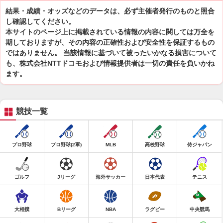
結果・成績・オッズなどのデータは、必ず主催者発行のものと照合
し確認してください。
本サイトのページ上に掲載されている情報の内容に関しては万全を
期しておりますが、その内容の正確性および安全性を保証するもの
ではありません。 当該情報に基づいて被ったいかなる損害について
も、株式会社NTTドコモおよび情報提供者は一切の責任を負いかね
ます。
競技一覧
プロ野球
プロ野球(2軍)
MLB
高校野球
侍ジャパン
ゴルフ
Jリーグ
海外サッカー
日本代表
テニス
大相撲
Bリーグ
NBA
ラグビー
中央競馬