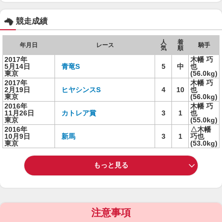
競走成績
人
着
年月日
レース
騎手
気
順
2017年
木幡 巧
5月14日
青竜S
5
中
也
東京
(56.0kg)
2017年
木幡 巧
2月19日
ヒヤシンスS
4
10
也
東京
(56.0kg)
2016年
木幡 巧
11月26日
カトレア賞
3
1
也
東京
(55.0kg)
2016年
△木幡
10月9日
新馬
3
1
巧也
東京
(53.0kg)
もっと見る
注意事項