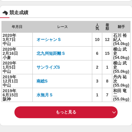
競走成績
人
着
年月日
レース
騎手
気
順
2020年
石川 裕
3月7日
オーシャンＳ
10
12
紀人
中山
(54.0kg)
2020年
横山 武
2月16日
北九州短距離Ｓ
6
15
史
小倉
(54.0kg)
2020年
横山 武
1月5日
サンライズS
2
1
史
中山
(55.0kg)
2019年
丹内 祐
12月1日
南総S
3
8
次
中山
(55.0kg)
2019年
和田 竜
6月15日
水無月Ｓ
1
7
二
阪神
(55.0kg)
もっと見る