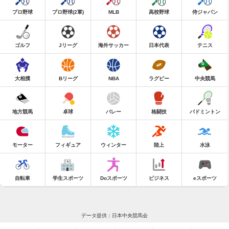
プロ野球
プロ野球(2軍)
MLB
高校野球
侍ジャパン
ゴルフ
Jリーグ
海外サッカー
日本代表
テニス
大相撲
Bリーグ
NBA
ラグビー
中央競馬
地方競馬
卓球
バレー
格闘技
バドミントン
モーター
フィギュア
ウィンター
陸上
水泳
自転車
学生スポーツ
Doスポーツ
ビジネス
eスポーツ
データ提供：日本中央競馬会