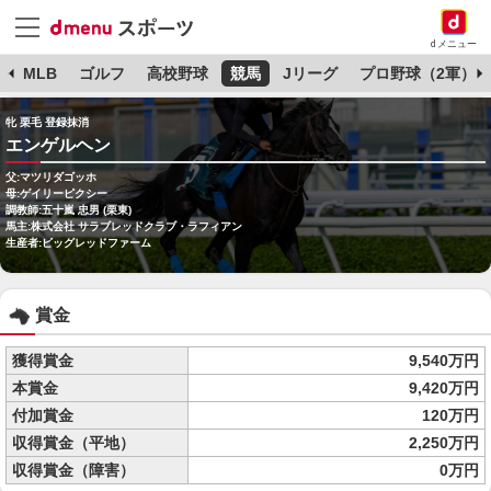
dメニュー
球
MLB
ゴルフ
高校野球
競馬
Jリーグ
プロ野球（2軍）
牝 栗毛 登録抹消
エンゲルヘン
父:マツリダゴッホ
母:ゲイリーピクシー
調教師:五十嵐 忠男 (栗東)
馬主:株式会社 サラブレッドクラブ・ラフィアン
生産者:ビッグレッドファーム
賞金
獲得賞金
9,540万円
本賞金
9,420万円
付加賞金
120万円
収得賞金（平地）
2,250万円
収得賞金（障害）
0万円