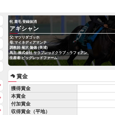
牝 鹿毛 登録抹消
アギシャン
父:マツリダゴッホ
母:マイネディアマンテ
調教師:菊沢 隆徳 (美浦)
馬主:株式会社 サラブレッドクラブ・ラフィアン
生産者:ビッグレッドファーム
賞金
獲得賞金
本賞金
付加賞金
収得賞金（平地）