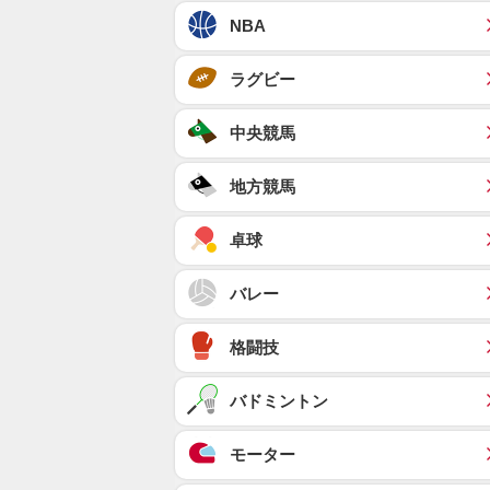
NBA
ラグビー
中央競馬
地方競馬
卓球
バレー
格闘技
バドミントン
モーター