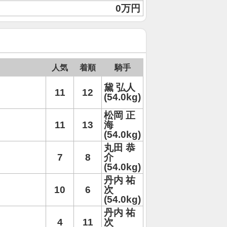
0万円
人気
着順
騎手
黛 弘人
11
12
(54.0kg)
松岡 正
11
13
海
(54.0kg)
丸田 恭
7
8
介
(54.0kg)
丹内 祐
10
6
次
(54.0kg)
丹内 祐
4
11
次