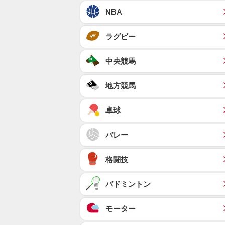
NBA
ラグビー
中央競馬
地方競馬
卓球
バレー
格闘技
バドミントン
モーター