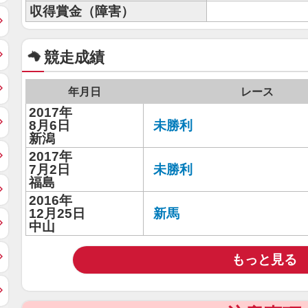
収得賞金（障害）
競走成績
年月日
レース
2017年
8月6日
未勝利
新潟
2017年
7月2日
未勝利
福島
2016年
12月25日
新馬
中山
もっと見る