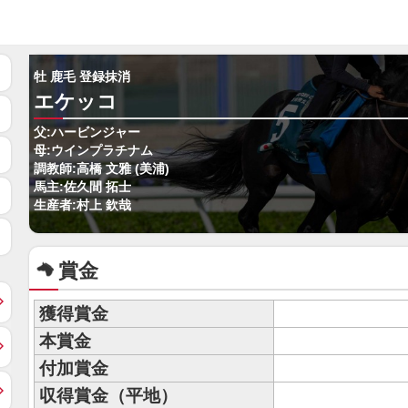
牡 鹿毛 登録抹消
エケッコ
父:ハービンジャー
母:ウインプラチナム
調教師:高橋 文雅 (美浦)
馬主:佐久間 拓士
生産者:村上 欽哉
賞金
獲得賞金
本賞金
付加賞金
収得賞金（平地）