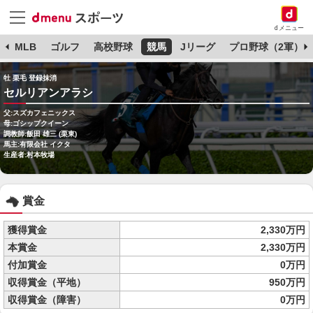
dメニュー
球
MLB
ゴルフ
高校野球
競馬
Jリーグ
プロ野球（2軍）
牡 栗毛 登録抹消
セルリアンアラシ
父:スズカフェニックス
母:ゴシップクイーン
調教師:飯田 雄三 (栗東)
馬主:有限会社 イクタ
生産者:村本牧場
賞金
獲得賞金
2,330万円
本賞金
2,330万円
付加賞金
0万円
収得賞金（平地）
950万円
収得賞金（障害）
0万円