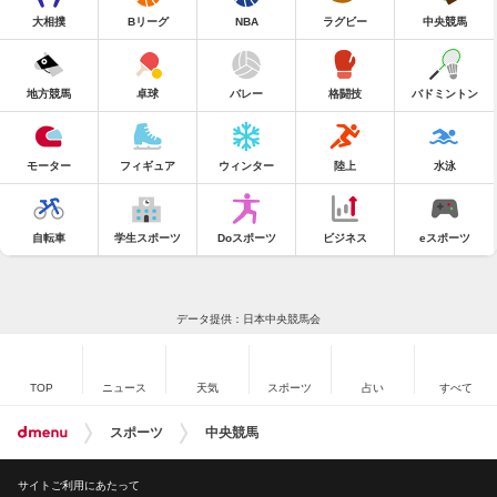
大相撲
Bリーグ
NBA
ラグビー
中央競馬
地方競馬
卓球
バレー
格闘技
バドミントン
モーター
フィギュア
ウィンター
陸上
水泳
自転車
学生スポーツ
Doスポーツ
ビジネス
eスポーツ
データ提供：日本中央競馬会
TOP
ニュース
天気
スポーツ
占い
すべて
スポーツ
中央競馬
サイトご利用にあたって