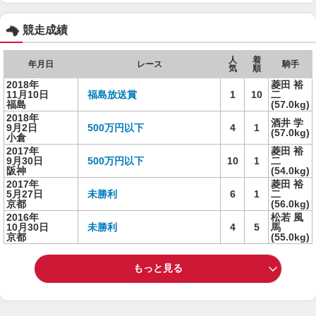
競走成績
人
着
年月日
レース
騎手
気
順
2018年
菱田 裕
11月10日
福島放送賞
1
10
二
福島
(57.0kg)
2018年
酒井 学
9月2日
500万円以下
4
1
(57.0kg)
小倉
2017年
菱田 裕
9月30日
500万円以下
10
1
二
阪神
(54.0kg)
2017年
菱田 裕
5月27日
未勝利
6
1
二
京都
(56.0kg)
2016年
松若 風
10月30日
未勝利
4
5
馬
京都
(55.0kg)
もっと見る