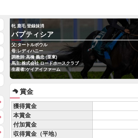
牝 鹿毛 登録抹消
バプティシア
父:タートルボウル
母:レディハニー
調教師:高橋 義忠 (栗東)
馬主:株式会社 ロードホースクラブ
生産者:ケイアイファーム
賞金
獲得賞金
本賞金
付加賞金
収得賞金（平地）