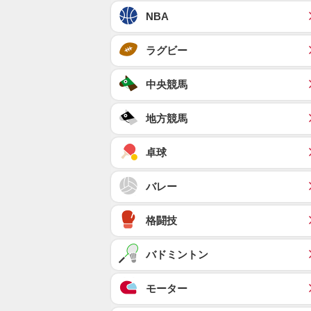
NBA
ラグビー
中央競馬
地方競馬
卓球
バレー
格闘技
バドミントン
モーター