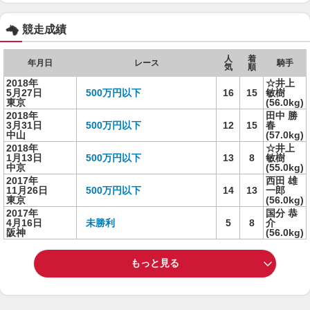
競走成績
人
着
年月日
レース
騎手
気
順
2018年
☆井上
5月27日
500万円以下
16
15
敏樹
東京
(56.0kg)
2018年
田中 勝
3月31日
500万円以下
12
15
春
中山
(57.0kg)
2018年
☆井上
1月13日
500万円以下
13
8
敏樹
中京
(55.0kg)
2017年
西田 雄
11月26日
500万円以下
14
13
一郎
東京
(56.0kg)
2017年
国分 恭
4月16日
未勝利
5
8
介
阪神
(56.0kg)
もっと見る