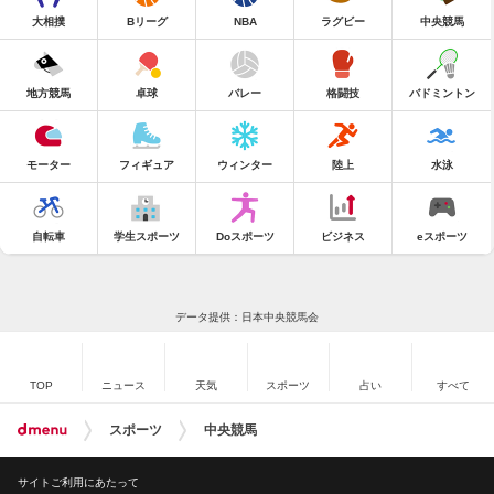
大相撲
Bリーグ
NBA
ラグビー
中央競馬
地方競馬
卓球
バレー
格闘技
バドミントン
モーター
フィギュア
ウィンター
陸上
水泳
自転車
学生スポーツ
Doスポーツ
ビジネス
eスポーツ
データ提供：日本中央競馬会
TOP
ニュース
天気
スポーツ
占い
すべて
スポーツ
中央競馬
サイトご利用にあたって