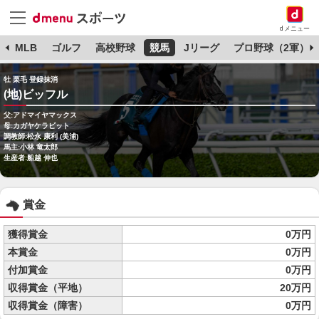
dメニュー
球
MLB
ゴルフ
高校野球
競馬
Jリーグ
プロ野球（2軍）
牡 栗毛 登録抹消
(地)ビッフル
父:アドマイヤマックス
母:カガヤケラビット
調教師:松永 康利 (美浦)
馬主:小林 竜太郎
生産者:船越 伸也
賞金
獲得賞金
0万円
本賞金
0万円
付加賞金
0万円
収得賞金（平地）
20万円
収得賞金（障害）
0万円