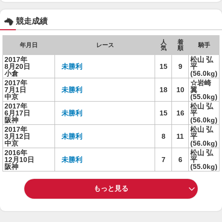
競走成績
人
着
年月日
レース
騎手
気
順
2017年
松山 弘
8月20日
未勝利
15
9
平
小倉
(56.0kg)
2017年
☆岩崎
7月1日
未勝利
18
10
翼
中京
(55.0kg)
2017年
松山 弘
6月17日
未勝利
15
16
平
阪神
(56.0kg)
2017年
松山 弘
3月12日
未勝利
8
11
平
中京
(56.0kg)
2016年
松山 弘
12月10日
未勝利
7
6
平
阪神
(55.0kg)
もっと見る