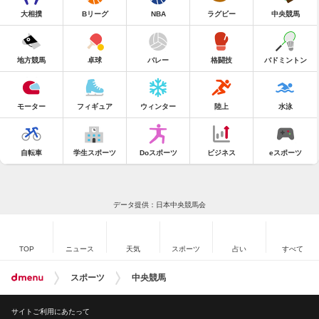
大相撲
Bリーグ
NBA
ラグビー
中央競馬
地方競馬
卓球
バレー
格闘技
バドミントン
モーター
フィギュア
ウィンター
陸上
水泳
自転車
学生スポーツ
Doスポーツ
ビジネス
eスポーツ
データ提供：日本中央競馬会
TOP
ニュース
天気
スポーツ
占い
すべて
スポーツ
中央競馬
サイトご利用にあたって