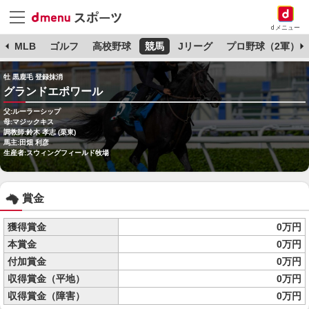
dメニュー
球
MLB
ゴルフ
高校野球
競馬
Jリーグ
プロ野球（2軍）
牡 黒鹿毛 登録抹消
グランドエポワール
父:ルーラーシップ
母:マジックキス
調教師:鈴木 孝志 (栗東)
馬主:田畑 利彦
生産者:スウィングフィールド牧場
賞金
獲得賞金
0万円
本賞金
0万円
付加賞金
0万円
収得賞金（平地）
0万円
収得賞金（障害）
0万円