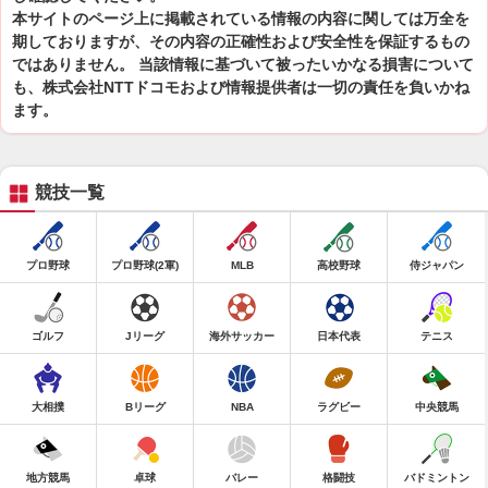
本サイトのページ上に掲載されている情報の内容に関しては万全を
期しておりますが、その内容の正確性および安全性を保証するもの
ではありません。 当該情報に基づいて被ったいかなる損害について
も、株式会社NTTドコモおよび情報提供者は一切の責任を負いかね
ます。
競技一覧
プロ野球
プロ野球(2軍)
MLB
高校野球
侍ジャパン
ゴルフ
Jリーグ
海外サッカー
日本代表
テニス
大相撲
Bリーグ
NBA
ラグビー
中央競馬
地方競馬
卓球
バレー
格闘技
バドミントン