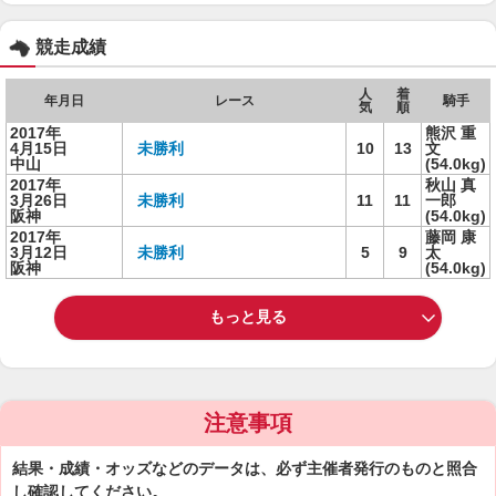
競走成績
人
着
年月日
レース
騎手
気
順
2017年
熊沢 重
4月15日
未勝利
10
13
文
中山
(54.0kg)
2017年
秋山 真
3月26日
未勝利
11
11
一郎
阪神
(54.0kg)
2017年
藤岡 康
3月12日
未勝利
5
9
太
阪神
(54.0kg)
もっと見る
注意事項
結果・成績・オッズなどのデータは、必ず主催者発行のものと照合
し確認してください。