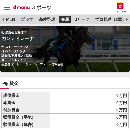
dメニュー
球
MLB
ゴルフ
高校野球
競馬
Jリーグ
プロ野球（2軍）
牝 黒鹿毛 登録抹消
カンティレーナ
父:ストリートセンス
母:ヘニーズソング
調教師:荒川 義之 (栗東)
馬主:ゴドルフィン
生産者:ダーレー・ジャパン・ファーム有限会社
賞金
獲得賞金
0万円
本賞金
0万円
付加賞金
0万円
収得賞金（平地）
0万円
収得賞金（障害）
0万円