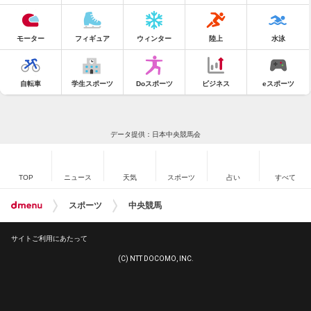
モーター
フィギュア
ウィンター
陸上
水泳
自転車
学生スポーツ
Doスポーツ
ビジネス
eスポーツ
データ提供：日本中央競馬会
TOP
ニュース
天気
スポーツ
占い
すべて
スポーツ
中央競馬
サイトご利用にあたって
(C) NTT DOCOMO, INC.