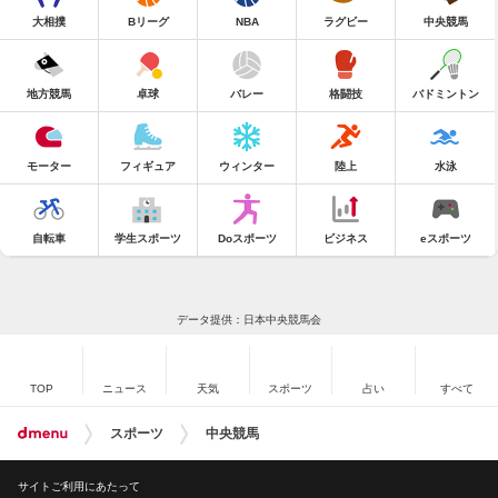
大相撲
Bリーグ
NBA
ラグビー
中央競馬
地方競馬
卓球
バレー
格闘技
バドミントン
モーター
フィギュア
ウィンター
陸上
水泳
自転車
学生スポーツ
Doスポーツ
ビジネス
eスポーツ
データ提供：日本中央競馬会
TOP
ニュース
天気
スポーツ
占い
すべて
スポーツ
中央競馬
サイトご利用にあたって