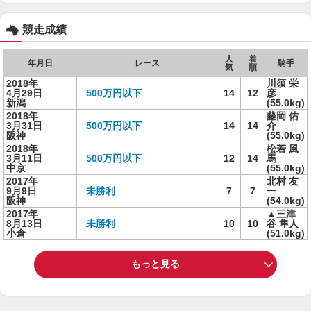
競走成績
人
着
年月日
レース
騎手
気
順
2018年
川須 栄
4月29日
500万円以下
14
12
彦
新潟
(55.0kg)
2018年
藤岡 佑
3月31日
500万円以下
14
14
介
阪神
(55.0kg)
2018年
松若 風
3月11日
500万円以下
12
14
馬
中京
(55.0kg)
2017年
北村 友
9月9日
未勝利
7
7
一
阪神
(54.0kg)
2017年
▲三津
8月13日
未勝利
10
10
谷 隼人
小倉
(51.0kg)
もっと見る