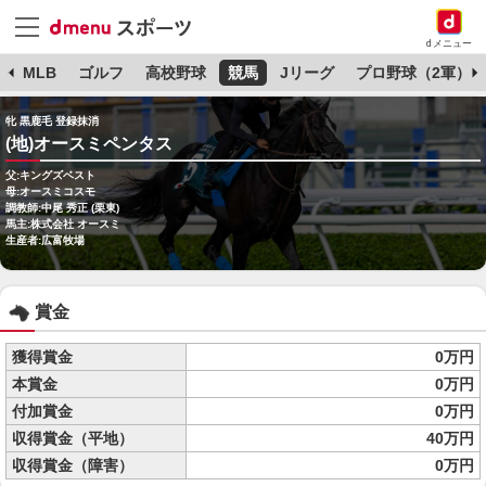
dメニュー
球
MLB
ゴルフ
高校野球
競馬
Jリーグ
プロ野球（2軍）
牝 黒鹿毛 登録抹消
(地)オースミペンタス
父:キングズベスト
母:オースミコスモ
調教師:中尾 秀正 (栗東)
馬主:株式会社 オースミ
生産者:広富牧場
賞金
獲得賞金
0万円
本賞金
0万円
付加賞金
0万円
収得賞金（平地）
40万円
収得賞金（障害）
0万円