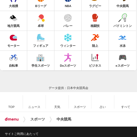
大相撲
Bリーグ
NBA
ラグビー
中央競馬
地方競馬
卓球
バレー
格闘技
バドミントン
モーター
フィギュア
ウィンター
陸上
水泳
自転車
学生スポーツ
Doスポーツ
ビジネス
eスポーツ
データ提供：日本中央競馬会
TOP
ニュース
天気
スポーツ
占い
すべて
スポーツ
中央競馬
サイトご利用にあたって