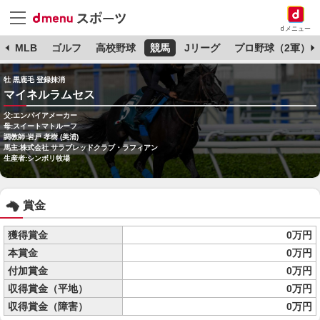
dメニュー
球
MLB
ゴルフ
高校野球
競馬
Jリーグ
プロ野球（2軍）
牡 黒鹿毛 登録抹消
マイネルラムセス
父:エンパイアメーカー
母:スイートマトルーフ
調教師:岩戸 孝樹 (美浦)
馬主:株式会社 サラブレッドクラブ・ラフィアン
生産者:シンボリ牧場
賞金
獲得賞金
0万円
本賞金
0万円
付加賞金
0万円
収得賞金（平地）
0万円
収得賞金（障害）
0万円