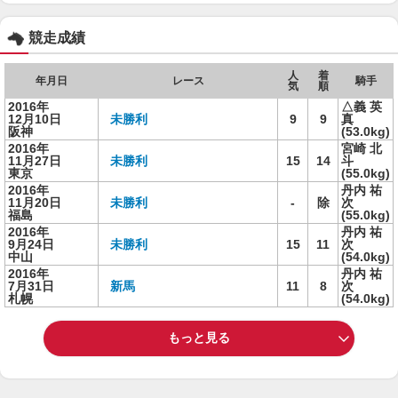
競走成績
人
着
年月日
レース
騎手
気
順
2016年
△義 英
12月10日
未勝利
9
9
真
阪神
(53.0kg)
2016年
宮崎 北
11月27日
未勝利
15
14
斗
東京
(55.0kg)
2016年
丹内 祐
11月20日
未勝利
-
除
次
福島
(55.0kg)
2016年
丹内 祐
9月24日
未勝利
15
11
次
中山
(54.0kg)
2016年
丹内 祐
7月31日
新馬
11
8
次
札幌
(54.0kg)
もっと見る