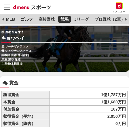
dメニュー
球
MLB
ゴルフ
高校野球
競馬
Jリーグ
プロ野球（2軍）
牡 鹿毛 登録抹消
キョウヘイ
父:リーチザクラウン
母:ショウナンアネーロ
調教師:宮本 博 (栗東)
馬主:瀬谷 隆雄
生産者:本桐牧場
賞金
獲得賞金
1億1,787万円
本賞金
1億1,680万円
付加賞金
107万円
収得賞金（平地）
2,050万円
収得賞金（障害）
0万円