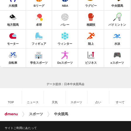
大相撲
Bリーグ
NBA
ラグビー
中央競馬
地方競馬
卓球
バレー
格闘技
バドミントン
モーター
フィギュア
ウィンター
陸上
水泳
自転車
学生スポーツ
Doスポーツ
ビジネス
eスポーツ
データ提供：日本中央競馬会
TOP
ニュース
天気
スポーツ
占い
すべて
スポーツ
中央競馬
サイトご利用にあたって