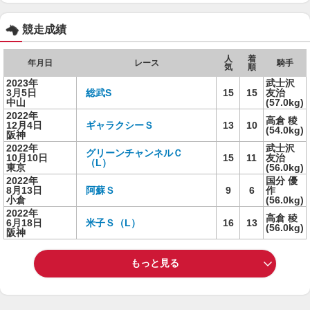
競走成績
人
着
年月日
レース
騎手
気
順
2023年
武士沢
3月5日
総武S
15
15
友治
中山
(57.0kg)
2022年
高倉 稜
12月4日
ギャラクシーＳ
13
10
(54.0kg)
阪神
2022年
武士沢
グリーンチャンネルＣ
10月10日
15
11
友治
（L）
東京
(56.0kg)
2022年
国分 優
8月13日
阿蘇Ｓ
9
6
作
小倉
(56.0kg)
2022年
高倉 稜
6月18日
米子Ｓ（L）
16
13
(56.0kg)
阪神
もっと見る