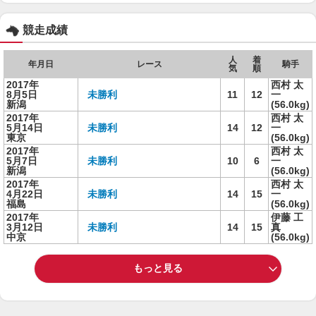
競走成績
人
着
年月日
レース
騎手
気
順
2017年
西村 太
8月5日
未勝利
11
12
一
新潟
(56.0kg)
2017年
西村 太
5月14日
未勝利
14
12
一
東京
(56.0kg)
2017年
西村 太
5月7日
未勝利
10
6
一
新潟
(56.0kg)
2017年
西村 太
4月22日
未勝利
14
15
一
福島
(56.0kg)
2017年
伊藤 工
3月12日
未勝利
14
15
真
中京
(56.0kg)
もっと見る