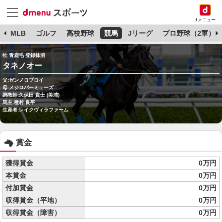
dメニュー
球
MLB
ゴルフ
高校野球
競馬
Jリーグ
プロ野球（2軍）
牡 青鹿毛 登録抹消
タネノオー
父:ゼンノロブロイ
母:メジロバーミューズ
調教師:久保田 貴士 (美浦)
馬主:種村 良平
生産者:レイクヴィラファーム
賞金
獲得賞金
0万円
本賞金
0万円
付加賞金
0万円
収得賞金（平地）
0万円
収得賞金（障害）
0万円