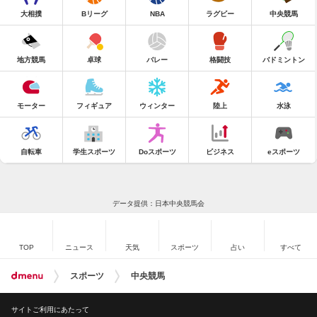
大相撲
Bリーグ
NBA
ラグビー
中央競馬
地方競馬
卓球
バレー
格闘技
バドミントン
モーター
フィギュア
ウィンター
陸上
水泳
自転車
学生スポーツ
Doスポーツ
ビジネス
eスポーツ
データ提供：日本中央競馬会
TOP
ニュース
天気
スポーツ
占い
すべて
スポーツ
中央競馬
サイトご利用にあたって