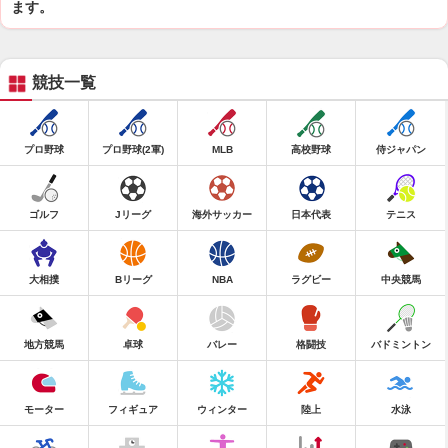
ます。
競技一覧
プロ野球
プロ野球(2軍)
MLB
高校野球
侍ジャパン
ゴルフ
Jリーグ
海外サッカー
日本代表
テニス
大相撲
Bリーグ
NBA
ラグビー
中央競馬
地方競馬
卓球
バレー
格闘技
バドミントン
モーター
フィギュア
ウィンター
陸上
水泳