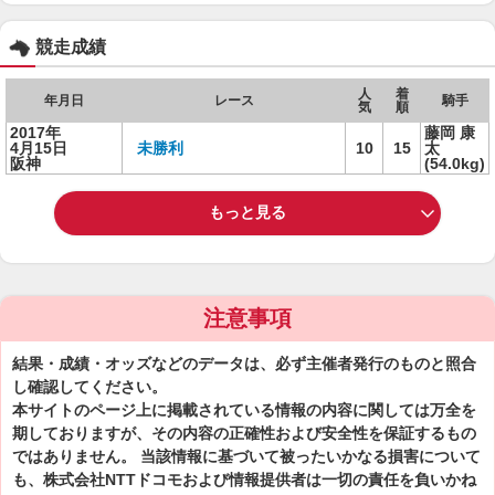
競走成績
人
着
年月日
レース
騎手
気
順
2017年
藤岡 康
4月15日
未勝利
10
15
太
阪神
(54.0kg)
もっと見る
注意事項
結果・成績・オッズなどのデータは、必ず主催者発行のものと照合
し確認してください。
本サイトのページ上に掲載されている情報の内容に関しては万全を
期しておりますが、その内容の正確性および安全性を保証するもの
ではありません。 当該情報に基づいて被ったいかなる損害について
も、株式会社NTTドコモおよび情報提供者は一切の責任を負いかね