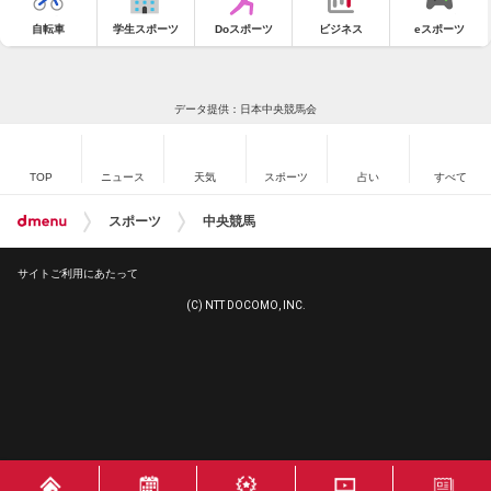
自転車
学生スポーツ
Doスポーツ
ビジネス
eスポーツ
データ提供：日本中央競馬会
TOP
ニュース
天気
スポーツ
占い
すべて
スポーツ
中央競馬
サイトご利用にあたって
(C) NTT DOCOMO, INC.