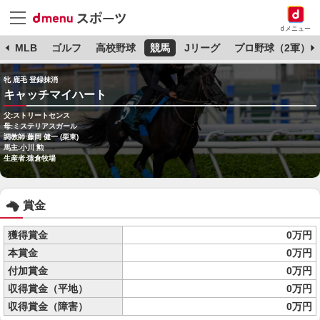
dメニュー
球
MLB
ゴルフ
高校野球
競馬
Jリーグ
プロ野球（2軍）
牝 鹿毛 登録抹消
キャッチマイハート
父:ストリートセンス
母:ミステリアスガール
調教師:藤岡 健一 (栗東)
馬主:小川 勲
生産者:猿倉牧場
賞金
獲得賞金
0万円
本賞金
0万円
付加賞金
0万円
収得賞金（平地）
0万円
収得賞金（障害）
0万円